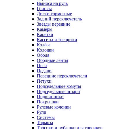
Выноса на руль
Грипсы
Диски тормозные
Задний переключатель
Звёзды передние
Камеры
Каретки
Кассеты и трещотки
Колёса
Колодки
Обода
Ободные ленты
Пеги
Педали
Передние переключатели
Петухи
Подседельные хомуты
Подседельные штыри
Подшипники
Покрышки
Рулевые колонки
Рули
Системы
Тормоза
Тросики и рубашки для тросиков