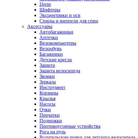
Цепи
Шифтеры
Эксцентрики и оси
Спицы и ниппели для спиц
Аксессуары
Автобагажники
Аптечки
Велокомпьютеры
Велообувь
Багажники
Детские кресла
Защита
Защита велосипеда
Звонки
Зеркала
Инструмент
Корзины
Крылья
Насосы
Очки
Перчатки
Подножки
Противоугонные устройства
Рога на руль
Родительские ручки для детского велосипеда