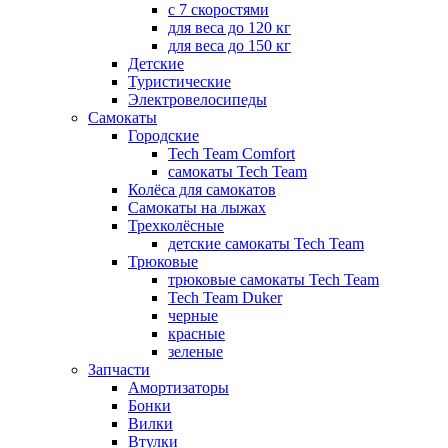
с 7 скоростями
для веса до 120 кг
для веса до 150 кг
Детские
Туристические
Электровелосипеды
Самокаты
Городские
Tech Team Comfort
самокаты Tech Team
Колёса для самокатов
Самокаты на лыжах
Трехколёсные
детские самокаты Tech Team
Трюковые
трюковые самокаты Tech Team
Tech Team Duker
черные
красные
зеленые
Запчасти
Амортизаторы
Бонки
Вилки
Втулки