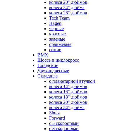
колеса 20" дюймов
колеса 24" дюйма
колеса 26" дюймов
Tech Team
Hagen
черные
красные
зеленые
оранжевые
синие
BMX
Шоссе и циклокросс
Городские
Двухподвесные
Складные
с планетарной втулкой
колеса 14" дюймов
колеса 16" дюймов
колеса 18" дюймов
колеса 20" дюймов
колеса 24" дюйма
Shulz
Forward
с 3 скоростями
с 8 скоростями