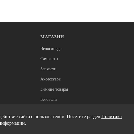
МАГАЗИН
Нет в наличии
Крылья
Велосипеды
елосипеда заднее SKS S-Blade
Крылья для велосипеда Simpl
ёрное
PRO, для 24"-28" с амортизатор
Самокаты
быстросъемные, с крепление
эксцентр.
3 500
Запчасти
Аксессуары
Зимние товары
Беговелы
Электроскутеры
ействие сайта с пользователем. Посетите раздел
Политика
информации.