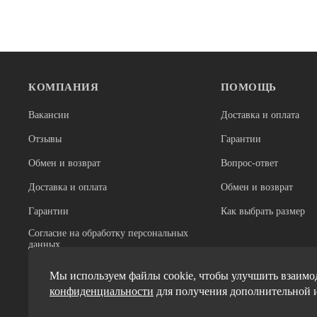
КОМПАНИЯ
ПОМОЩЬ
В наличии
В наличии
Крылья
Крылья
Вакансии
Доставка и оплата
Крылья металлопласт. AXP-53 Blk
Крыло для в
28"х53мм, перед. 600мм, зад. 1070мм,
28" 52 мм ч
Отзывы
Гарантии
серебристые AUTHOR (Италия)
3 200
2 250
Обмен и возврат
Вопрос-ответ
Доставка и оплата
Обмен и возврат
Гарантии
Как выбрать размер
Согласие на обработку персональных
данных
Реквизиты
Мы используем файлы cookie, чтобы улучшить взаимод
конфиденциальности
для получения дополнительной 
Миссия и ценности
Политики обработки персональных