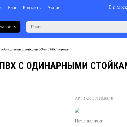
г. Моск
ая
Блог
Контакты
Акции
талог
с одинарными стойками 50мм 700C чёрные
 ПВХ С ОДИНАРНЫМИ СТОЙКА
АРТИКУЛ: NTB20678
Нет в наличии