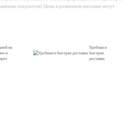
важаемые покупатели! Цены в розничном магазине могут
дней на
Удобная и
ен и
быстрая
врат
доставка
НОВЫЙ