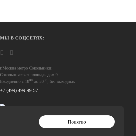
МЫ В СОЦСЕТЯХ:
Нет в наличии
Крылья
a Hammer
Simpla Classic
ами, к-т,
м ADHD на
г.Москва метро Сокольники;
800
Сокольническая площадь дом 9
00
00
Ежедневно с 10
до 20
, без выходных
+7 (499) 499-99-57
Понятно