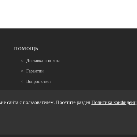
Нет в наличии
Крылья
SKS Крыло переднее Shockblade Vario, 26",
крепление быстросъёмное, чёрное
2 200
ПОМОЩЬ
Доставка и оплата
Гарантии
Вопрос-ответ
Обмен и возврат
ие сайта с пользователем. Посетите раздел
Политика конфиденц
Как выбрать размер