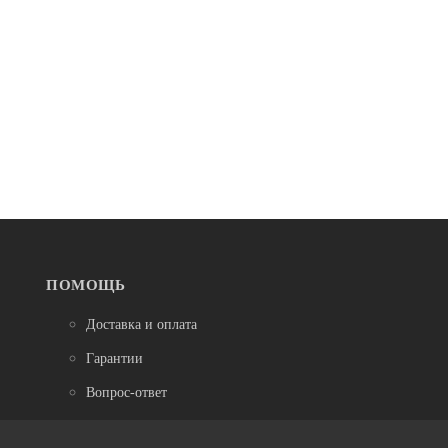
Нет в наличии
Шлемы
Велошлем Met Crossover (Black/Orange, XL, 2022
(3HM109CE00XLAR3))
7 650
ПОМОЩЬ
Доставка и оплата
Гарантии
Вопрос-ответ
Обмен и возврат