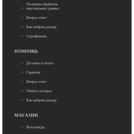
Политики обработки
персональных данных
Вопрос-ответ
Как выбрать размер
Нет в наличии
Седла
Сертификаты
Седло для велосипеда DDK D-100 фитнесс, для
города, MTB, полиуретан,унисекс
ПОМОЩЬ
2 200
Доставка и оплата
Гарантии
Вопрос-ответ
Обмен и возврат
Как выбрать размер
МАГАЗИН
Нет в наличии
Седла
Велосипеды
Седло для велосипеда Selle Royal Float Moderate