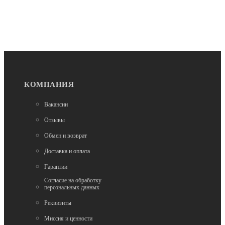
пружинами (black SD983)
6 400
КОМПАНИЯ
Вакансии
Отзывы
Нет в наличии
Седла
Обмен и возврат
Седло для велосипеда 16-004 аналог СТЕЛС
Доставка и оплата
Навигатор 340
Гарантии
1 200
Согласие на обработку
персональных данных
Реквизиты
Миссия и ценности