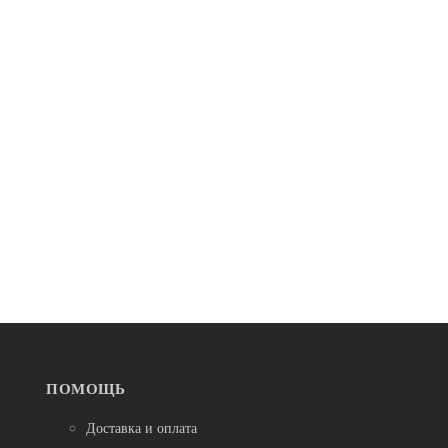
В наличии
Седла
Седло для велосипеда DDK D-225Q комфорт, для
города с эластомером, с гелевыми вставками,
женское
3 200
ПОМОЩЬ
Доставка и оплата