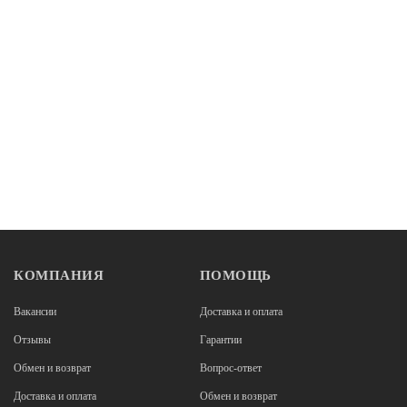
800
Нет в наличии
Смазки
Смазка цепи Chepark парафиновая 120 мл.
1 000
КОМПАНИЯ
ПОМОЩЬ
Вакансии
Доставка и оплата
Отзывы
Гарантии
Обмен и возврат
Вопрос-ответ
Нет в наличии
Смазки
Доставка и оплата
Обмен и возврат