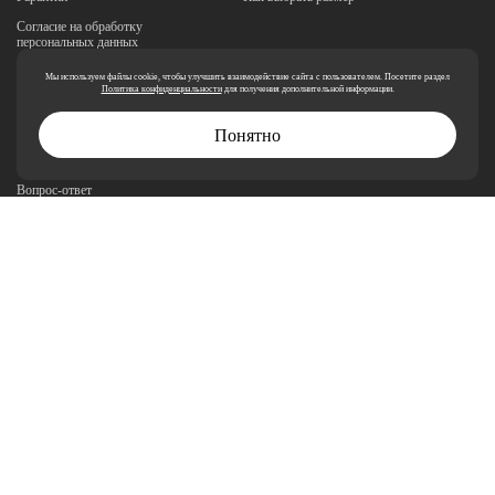
400
Согласие на обработку
персональных данных
Реквизиты
Мы используем файлы cookie, чтобы улучшить взаимодействие сайта с пользователем. Посетите раздел
Политика конфиденциальности
для получения дополнительной информации.
Миссия и ценности
Понятно
Политики обработки персональных
данных
Вопрос-ответ
В наличии
Как выбрать размер
Смазки
Сертификаты
Смазка Divinol Fett Top 2003 полусинтетическая
кальциевая универсальная смазка 400 гр. / 23980-
P001
МАГАЗИН
3 000
Велосипеды
Самокаты
Запчасти
Аксессуары