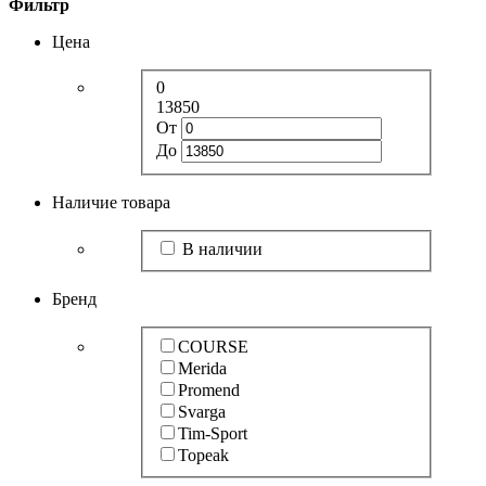
Фильтр
Цена
0
13850
От
До
Наличие товара
В наличии
Бренд
COURSE
Merida
Promend
Svarga
Tim-Sport
Topeak