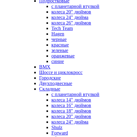
Подростковые
с планетарной втулкой
колеса 20" дюймов
колеса 24" дюйма
колеса 26" дюймов
Tech Team
Hagen
черные
красные
зеленые
оранжевые
синие
BMX
Шоссе и циклокросс
Городские
Двухподвесные
Складные
с планетарной втулкой
колеса 14" дюймов
колеса 16" дюймов
колеса 18" дюймов
колеса 20" дюймов
колеса 24" дюйма
Shulz
Forward