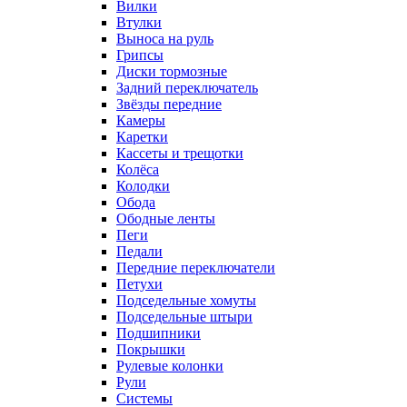
Вилки
Втулки
Выноса на руль
Грипсы
Диски тормозные
Задний переключатель
Звёзды передние
Камеры
Каретки
Кассеты и трещотки
Колёса
Колодки
Обода
Ободные ленты
Пеги
Педали
Передние переключатели
Петухи
Подседельные хомуты
Подседельные штыри
Подшипники
Покрышки
Рулевые колонки
Рули
Системы