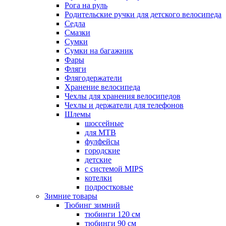
Рога на руль
Родительские ручки для детского велосипеда
Седла
Смазки
Сумки
Сумки на багажник
Фары
Фляги
Флягодержатели
Хранение велосипеда
Чехлы для хранения велосипедов
Чехлы и держатели для телефонов
Шлемы
шоссейные
для MTB
фулфейсы
городские
детские
с системой MIPS
котелки
подростковые
Зимние товары
Тюбинг зимний
тюбинги 120 см
тюбинги 90 см