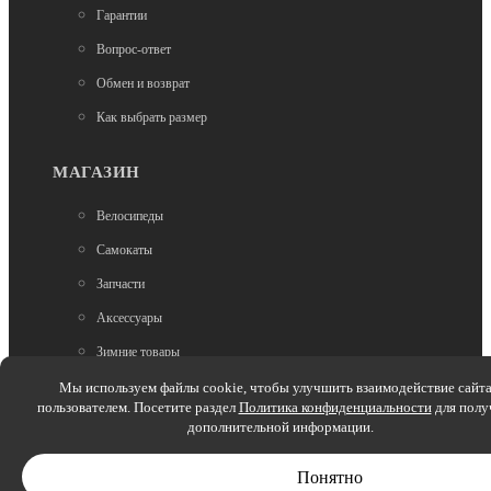
Гарантии
Нет в наличии
Вопрос-ответ
Сумки
Сумка на раму Birzman Belly SB (BM20-BL-SB)
Обмен и возврат
Как выбрать размер
3 500
МАГАЗИН
Велосипеды
Самокаты
Запчасти
Аксессуары
В наличии
Зимние товары
Сумки
Беговелы
Мы используем файлы cookie, чтобы улучшить взаимодействие сайта
Велосумка под седло Rocky, размер ХL (арт.5815)
пользователем. Посетите раздел
Политика конфиденциальности
для полу
(хар.черный), РБ
Электроскутеры
дополнительной информации.
1 550
Понятно