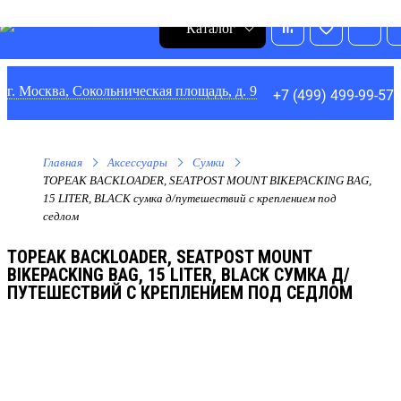
0
1
0
0
Каталог
г. Москва, Сокольническая площадь, д. 9
+7 (499) 499-99-57
Главная
Аксессуары
Сумки
TOPEAK BACKLOADER, SEATPOST MOUNT BIKEPACKING BAG,
15 LITER, BLACK сумка д/путешествий с креплением под
седлом
TOPEAK BACKLOADER, SEATPOST MOUNT
BIKEPACKING BAG, 15 LITER, BLACK СУМКА Д/
ПУТЕШЕСТВИЙ С КРЕПЛЕНИЕМ ПОД СЕДЛОМ