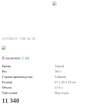
АРТИКУЛ: TBP-BL3B
В наличии:
1 шт.
Бренд
Topeak
Вес
565 г
Страна производства
Тайвань
Размер
67 x 28 x 18 см
Объем
15.0 л
Тип сумки
Под седло
11 340