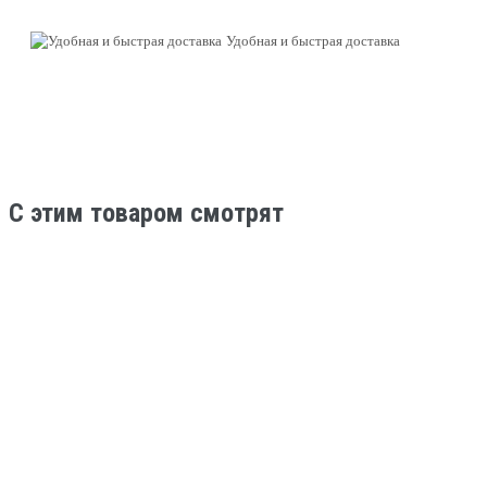
Удобная и быстрая доставка
C этим товаром смотрят
В наличии
Сумки
Велосумка Tim&Sport на руль City размер XL
(арт.5452) (хар.бирюзовый), РБ
1 800