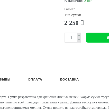
В наличии:
2 шт.
Размер
Тип сумки
2 250
В
ЗЫВЫ
ОПЛАТА
ДОСТАВКА
орта. Сумка разработана для хранения личных вещей. Форма сумки треуго
щью липы по всей площади прилегания к раме.. Данная велосумка являе
влагонепроницаемая молния. Сумка пошита из влагостойкого материала.