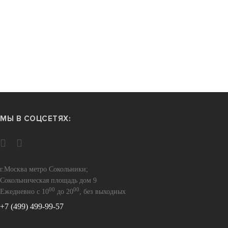
МЫ В СОЦСЕТЯХ:
В наличии
Сумки
мер ХL 2
Велосумка под седло средняя дуэт,
 РБ
вс081.013.1 зеленая
г.Москва метро Сокольники;
400
Сокольническая площадь дом 9
00
00
Ежедневно с 10
до 20
, без выходных
+7 (499) 499-99-57