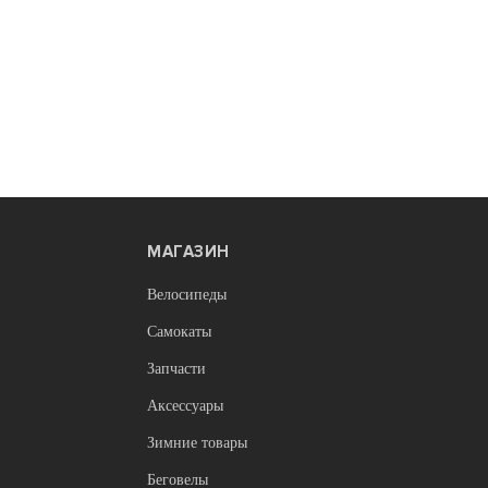
МАГАЗИН
Нет в наличии
Сумки
Велосипеды
 руль Tim Sport Road, цвет
Сумка под раму New York, раз
цвета (арт. 6533) (хар.черный),
Самокаты
2 250
Запчасти
Аксессуары
Зимние товары
Беговелы