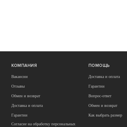
КОМПАНИЯ
ПОМОЩЬ
В наличии
В наличии
Сумки
Сумки
Вакансии
Доставка и оплата
Велосумка под седло Rocky, размер L
Велосумка на
(арт.5814) (хар.черный), РБ
черный
Отзывы
Гарантии
1 550
3 200
Обмен и возврат
Вопрос-ответ
Доставка и оплата
Обмен и возврат
Гарантии
Как выбрать размер
Согласие на обработку персональных