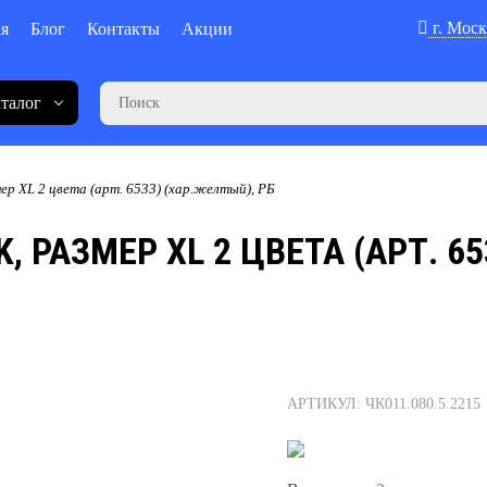
г. Моск
ая
Блог
Контакты
Акции
талог
ер ХL 2 цвета (арт. 6533) (хар.желтый), РБ
 РАЗМЕР ХL 2 ЦВЕТА (АРТ. 65
АРТИКУЛ: ЧК011.080.5.2215