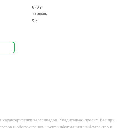
670 г
Тайвань
5 л
е характеристики велосипедов. Убедительно просим Вас при
товаров и обслуживания, носит информационный характер и