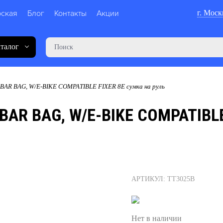
рская
Блог
Контакты
Акции
г. Моск
талог
R BAG, W/E-BIKE COMPATIBLE FIXER 8E сумка на руль
AR BAG, W/E-BIKE COMPATIBLE
АРТИКУЛ: TT3025B
Нет в наличии