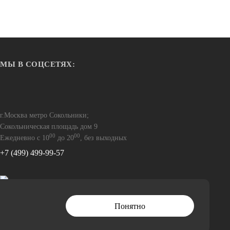
МЫ В СОЦСЕТЯХ:
Нет в наличии
Сумки
SB (BM20-
TOPEAK BACKLOADER X, 15L, BLACK
сумка подседельная
г.Москва метро Сокольники;
12 600
Сокольническая площадь дом 9
00
00
Ежедневно с 10
до 20
, без выходных
+7 (499) 499-99-57
Понятно