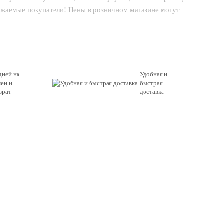
важаемые покупатели! Цены в розничном магазине могут
дней на
Удобная и
ен и
быстрая
врат
доставка