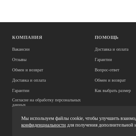
КОМПАНИЯ
ПОМОЩЬ
В наличии
В наличии
Сумки
Сумки
Вакансии
Доставка и оплата
Сумка велосипедная подрамная
Велосумка н
Отзывы
Гарантии
24*32*43*5 см 83412
красные
Обмен и возврат
Вопрос-ответ
1 600
600
Доставка и оплата
Обмен и возврат
Гарантии
Как выбрать размер
Согласие на обработку персональных
данных
Реквизиты
Мы используем файлы cookie, чтобы улучшить взаимод
конфиденциальности
для получения дополнительной 
Миссия и ценности
Политики обработки персональных