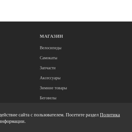
МАГАЗИН
Нет в наличии
Сумки
Велосипеды
а руль средняя (COURSE)
Сумка на раму Birzman Belly 
Самокаты
BL-SB)
Запчасти
3 500
Аксессуары
Зимние товары
Беговелы
Электроскутеры
ействие сайта с пользователем. Посетите раздел
Политика
информации.