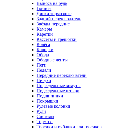
Выноса на руль
Грипсы
Диски тормозные
Задний переключатель
Звёзды передние
Камеры
Каретки
Кассеты и трещотки
Колёса
Колодки
Обода
Ободные ленты
Пеги
Педали
Передние переключатели
Петухи
Подседельные хомуты
Подседельные штыри
Подшипники
Покрышки
Рулевые колонки
Рули
Системы
Тормоза
Тросики и рубашки для тросиков