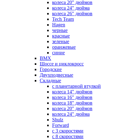
колеса 20" дюймов
колеса 24" дюйма
колеса 26" дюймов
Tech Team
Hagen
черные
красные
зеленые
оранжевые
синие
BMX
Шоссе и циклокросс
Городские
Двухподвесные
Складные
с планетарной втулкой
колеса 14" дюймов
колеса 16" дюймов
колеса 18" дюймов
колеса 20" дюймов
колеса 24" дюйма
Shulz
Forward
с 3 скоростями
с 8 скоростями