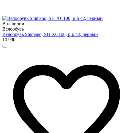
В наличии
Велообувь
Велообувь Shimano, SH-XC100, р-р 42, черный
10 990