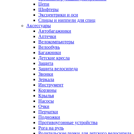
Цепи
Шифтеры
Эксцентрики и оси
Спицы и ниппели для спиц
Аксессуары
Автобагажники
Аптечки
Велокомпьютеры
Велообувь
Багажники
Детские кресла
Защита
Защита велосипеда
Звонки
Зеркала
Инструмент
Корзины
Крылья
Насосы
Очки
Перчатки
Подножки
Противоугонные устройства
Рога на руль
Родительские ручки для детского велосипеда