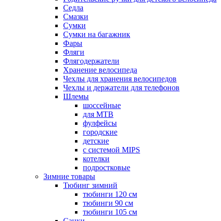
Седла
Смазки
Сумки
Сумки на багажник
Фары
Фляги
Флягодержатели
Хранение велосипеда
Чехлы для хранения велосипедов
Чехлы и держатели для телефонов
Шлемы
шоссейные
для MTB
фулфейсы
городские
детские
с системой MIPS
котелки
подростковые
Зимние товары
Тюбинг зимний
тюбинги 120 см
тюбинги 90 см
тюбинги 105 см
Санки