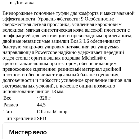
Доставка
Внедорожные гоночные туфли для комфорта и максимальной
эффективности. Уровень жёсткости: 9 Особенности:
сверхжёсткая лёгкая прослойка, усиленная карбоновым
волокном; мягкая синтетическая кожа высокой плотности с
перфорацией для вентиляции и превосходным прилеганием;
двойные независимые защёлки Boa® L6 обеспечивают
быструю микро-регулировку натяжения; регулируемая
направляющая Powerzone надёжно удерживает передний
отдел стопы; оригинальная подошва Michelin® с
грязеотталкивающим протектором, обеспечивающим
превосходное сцепление; резиновый материал двойной
плотности обеспечивает идеальный баланс сцепления,
долговечности и гибкости; усиленное крепление шипов для
экстремальных условий, в качестве опции возможно
использование шипов 18 мм.
Вес
~326 г
Размер
44,5
Тип
Off-road/Comp
Тип крепления
SPD