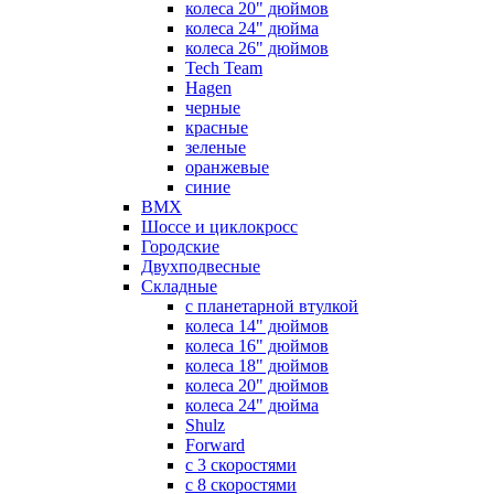
колеса 20" дюймов
колеса 24" дюйма
колеса 26" дюймов
Tech Team
Hagen
черные
красные
зеленые
оранжевые
синие
BMX
Шоссе и циклокросс
Городские
Двухподвесные
Складные
с планетарной втулкой
колеса 14" дюймов
колеса 16" дюймов
колеса 18" дюймов
колеса 20" дюймов
колеса 24" дюйма
Shulz
Forward
с 3 скоростями
с 8 скоростями