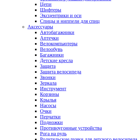
Цепи
Шифтеры
Эксцентрики и оси
Спицы и ниппели для спиц
Аксессуары
Автобагажники
Аптечки
Велокомпьютеры
Велообувь
Багажники
Детские кресла
Защита
Защита велосипеда
Звонки
Зеркала
Инструмент
Корзины
Крылья
Насосы
Очки
Перчатки
Подножки
Противоугонные устройства
Рога на руль
Родительские ручки для детского велосипеда