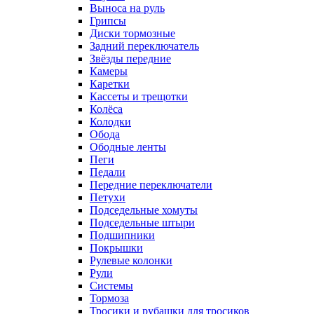
Выноса на руль
Грипсы
Диски тормозные
Задний переключатель
Звёзды передние
Камеры
Каретки
Кассеты и трещотки
Колёса
Колодки
Обода
Ободные ленты
Пеги
Педали
Передние переключатели
Петухи
Подседельные хомуты
Подседельные штыри
Подшипники
Покрышки
Рулевые колонки
Рули
Системы
Тормоза
Тросики и рубашки для тросиков