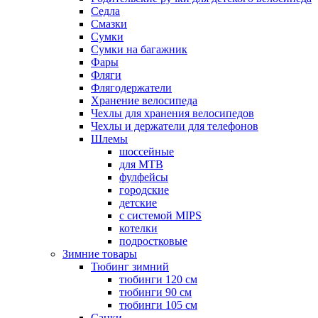
Седла
Смазки
Сумки
Сумки на багажник
Фары
Фляги
Флягодержатели
Хранение велосипеда
Чехлы для хранения велосипедов
Чехлы и держатели для телефонов
Шлемы
шоссейные
для MTB
фулфейсы
городские
детские
с системой MIPS
котелки
подростковые
Зимние товары
Тюбинг зимний
тюбинги 120 см
тюбинги 90 см
тюбинги 105 см
Санки