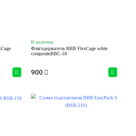
В наличии
xCage
Флягодержатель BBB FlexCage white
compositeBBC-18
900