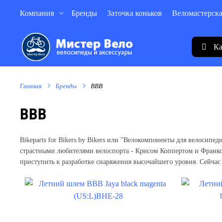
Компания
Бренды
Заточка коньков
Веломастерск
Ка
Главная
Бренды
BBB
BBB
Bikeparts for Bikers by Bikers или "Велокомпоненты для велосип
страстными любителями велоспорта - Крисом Коппертом и Франк
приступить к разработке снаряжения высочайшего уровня. Сейчас