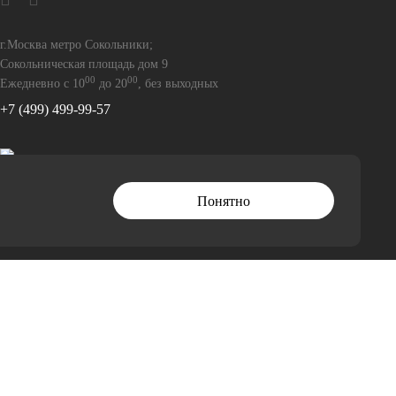
г.Москва метро Сокольники;
Сокольническая площадь дом 9
00
00
Ежедневно с 10
до 20
, без выходных
+7 (499) 499-99-57
Понятно