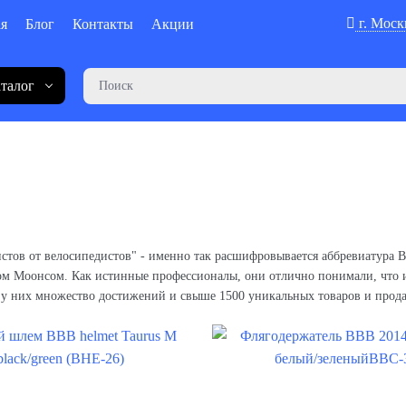
г. Моск
ая
Блог
Контакты
Акции
талог
едистов от велосипедистов" - именно так расшифровывается аббревиатура
ом Моонсом. Как истинные профессионалы, они отлично понимали, что 
 у них множество достижений и свыше 1500 уникальных товаров и прода