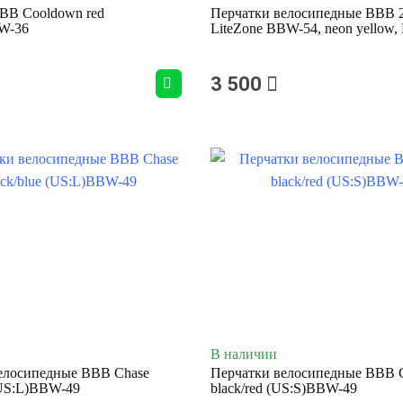
BB Cooldown red
Перчатки велосипедные BBB 2
W-36
LiteZone BBW-54, neon yellow,
3 500
В наличии
елосипедные BBB Chase
Перчатки велосипедные BBB 
(US:L)BBW-49
black/red (US:S)BBW-49