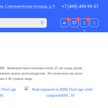
+7 (499) 499-99-57
ва, Сокольническая площадь, д. 9
0
1
0
0
 BBB. Компания была основана почти 25 лет назад двумя
именно нужно велосипедистам. Это позволило им сразу
жи в 40 странах мира.