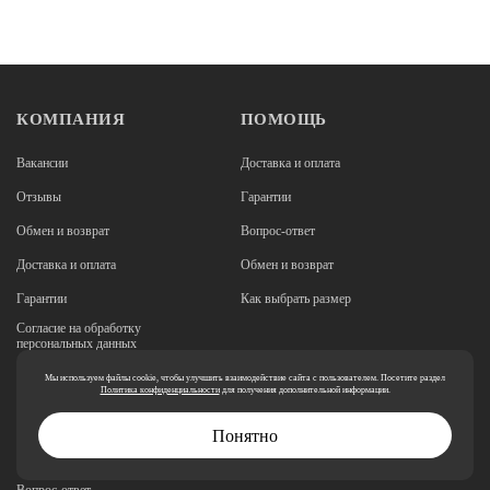
КОМПАНИЯ
ПОМОЩЬ
Вакансии
Доставка и оплата
Отзывы
Гарантии
Обмен и возврат
Вопрос-ответ
Доставка и оплата
Обмен и возврат
Гарантии
Как выбрать размер
Согласие на обработку
персональных данных
Реквизиты
Мы используем файлы cookie, чтобы улучшить взаимодействие сайта с пользователем. Посетите раздел
Политика конфиденциальности
для получения дополнительной информации.
Миссия и ценности
Понятно
Политики обработки персональных
данных