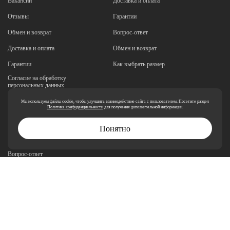
Вакансии
Доставка и оплата
Отзывы
Гарантии
Обмен и возврат
Вопрос-ответ
Доставка и оплата
Обмен и возврат
Гарантии
Как выбрать размер
Согласие на обработку
персональных данных
Реквизиты
Мы используем файлы cookie, чтобы улучшить взаимодействие сайта с пользователем. Посетите раздел
Политика конфиденциальности
для получения дополнительной информации.
Миссия и ценности
Понятно
Политики обработки персональных
данных
Вопрос-ответ
Как выбрать размер
Сертификаты
МАГАЗИН