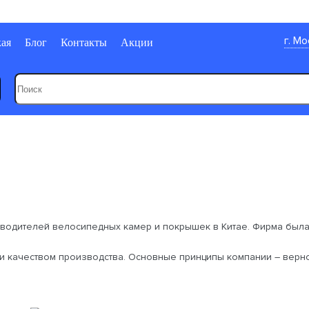
г. М
кая
Блог
Контакты
Акции
зводителей велосипедных камер и покрышек в Китае. Фирма была
 качеством производства. Основные принципы компании – вернос