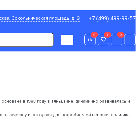
осква, Сокольническая площадь, д. 9
+7 (499) 499-99-57
0
1
0
0
 основана в 1988 году в Тяньцзине, динамично развивалась и
ть качеству и выгодная для потребителей ценовая политика.