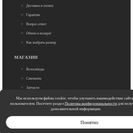
11 500
Доставка и оплата
Гарантии
Вопрос-ответ
Обмен и возврат
Как выбрать размер
Нет в наличии
МАГАЗИН
Городские самокаты
Велосипеды
Самокат Tech Team COMFORT 230R black/grey
Самокаты
6 500
Запчасти
Аксессуары
Мы используем файлы cookie, чтобы улучшить взаимодействие сайта
пользователем. Посетите раздел
Политика конфиденциальности
для полу
Зимние товары
дополнительной информации.
Беговелы
Понятно
Электроскутеры