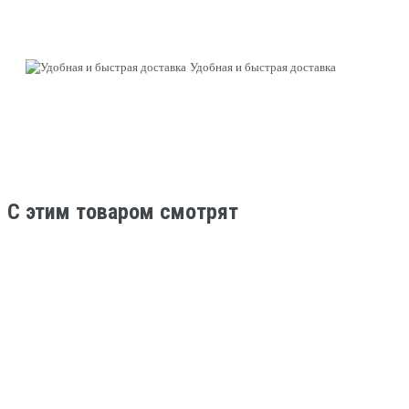
Удобная и быстрая доставка
C этим товаром смотрят
ХИТ
В наличии
Городские самокаты
Самокат SHULZ 200 B (green/зеленый)
13 500