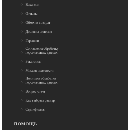
Вакансии
Отзывы
Обмен и возврат
Нет в наличии
Доставка и оплата
Городские самокаты
Гарантии
Cамокат Globber ONE NL 205
Согласие на обработку
персональных данных
16 900
Реквизиты
Миссия и ценности
Политики обработки
персональных данных
Вопрос-ответ
Как выбрать размер
Нет в наличии
Сертификаты
Городские самокаты
GLOBBER ONE K 165 Титаниум (671-199)
ПОМОЩЬ