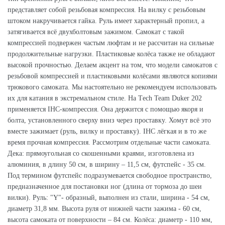
представляет собой резьбовая компрессия. На вилку с резьбовым
штоком накручивается гайка. Руль имеет характерный пропил, а
затягивается всё двухболтовым зажимом. Самокат с такой
компрессией подвержен частым люфтам и не рассчитан на сильные
продолжительные нагрузки. Пластиковые колёса также не обладают
высокой прочностью. Делаем акцент на том, что модели самокатов с
резьбовой компрессией и пластиковыми колёсами являются копиями
трюкового самоката. Мы настоятельно не рекомендуем использовать
их для катания в экстремальном стиле. На Тech Team Duker 202
применяется IHC-компрессия. Она держится с помощью якоря и
болта, установленного сверху вниз через проставку. Хомут всё это
вместе зажимает (руль, вилку и проставку). IHC лёгкая и в то же
время прочная компрессия. Рассмотрим отдельные части самоката.
Дека: прямоугольная со скошенными краями, изготовлена из
алюминия, в длину 50 см, в ширину – 11,5 см, футспейс - 35 см.
Под термином футспейс подразумевается свободное пространство,
предназначенное для постановки ног (длина от тормоза до шеи
вилки). Руль: "Y"- образный, выполнен из стали, ширина - 54 см,
диаметр 31,8 мм. Высота руля от нижней части зажима - 60 см,
высота самоката от поверхности – 84 см. Колёса: диаметр - 110 мм,