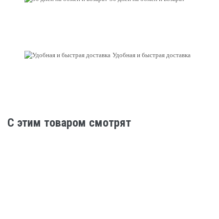
Удобная и быстрая доставка
C этим товаром смотрят
Нет в наличии
Трюковые самокаты
Самокат трюковой Tech Team Drop 2.0 red