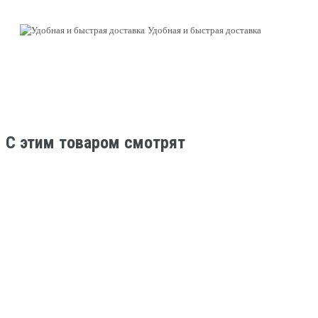
Удобная и быстрая доставка
C этим товаром смотрят
Нет в наличии
Трюковые самокаты
Самокат трюковой Tech Team Zorg pro Grey
13 990