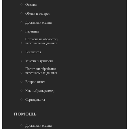
Отзывы
12 140
Обмен и возврат
Доставка и оплата
Гарантии
Согласие на обработку
персональных данных
Реквизиты
Миссия и ценности
Нет в наличии
Политики обработки
Трюковые самокаты
персональных данных
Самокат трюковой Tech Team Ragtag mini
black/yellow
Вопрос-ответ
Как выбрать размер
12 500
Сертификаты
ПОМОЩЬ
Доставка и оплата