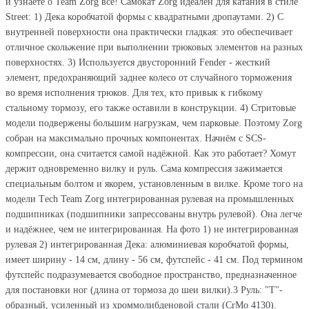
и узнаете о Team Zorg всё! Самокат Zorg идеален для катания в стиле
Street: 1) Дека коробчатой формы с квадратными дропаутами. 2) С
внутренней поверхности она практически гладкая: это обеспечивает
отличное скольжение при выполнении трюковых элементов на разных
поверхностях. 3) Используется двусторонний Fender - жесткий
элемент, предохраняющий заднее колесо от случайного торможения
во время исполнения трюков. Для тех, кто привык к гибкому
стальному тормозу, его также оставили в конструкции. 4) Стритовые
модели подвержены большим нагрузкам, чем парковые. Поэтому Zorg
собран на максимально прочных компонентах. Начнём с SCS-
компрессии, она считается самой надёжной. Как это работает? Хомут
держит одновременно вилку и руль. Сама компрессия зажимается
специальным болтом и якорем, установленным в вилке. Кроме того на
модели Тech Team Zorg интегрированная рулевая на промышленных
подшипниках (подшипники запрессованы внутрь рулевой). Она легче
и надёжнее, чем не интегрированная. На фото 1) не интегрированная
рулевая 2) интегрированная Дека: алюминиевая коробчатой формы,
имеет ширину - 14 см, длину - 56 см, футспейс - 41 см. Под термином
футспейс подразумевается свободное пространство, предназначенное
для постановки ног (длина от тормоза до шеи вилки).3 Руль: "T"-
образный, усиленный из хроммолибденовой стали (CrMo 4130).