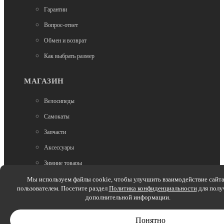
Гарантии
Нет в наличии
Вопрос-ответ
Трюковые самокаты
Обмен и возврат
Самокат трюковой Tech Team Provokator 47 black
Как выбрать размер
11 590
МАГАЗИН
Велосипеды
Самокаты
Запчасти
Аксессуары
Нет в наличии
Зимние товары
Трюковые самокаты
Самокат трюковой Tech Team Voodoo blue
Беговелы
Мы используем файлы cookie, чтобы улучшить взаимодействие сайта
пользователем. Посетите раздел
Политика конфиденциальности
для полу
Электроскутеры
дополнительной информации.
10 990
Понятно