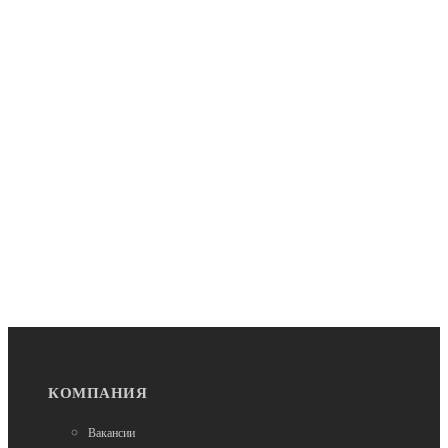
В наличии
Трюковые самокаты
Самокат трюковой Provokator 49 V2 (черный / black)
12 990
В наличии
КОМПАНИЯ
Трюковые самокаты
Самокат трюковой Provokator 45 V2 (черный / black)
Вакансии