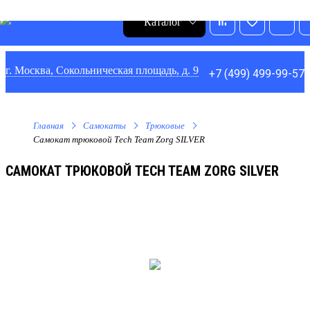
0
1
0
0
Каталог
г. Москва, Сокольническая площадь, д. 9
+7 (499) 499-99-57
Главная
Самокаты
Трюковые
Самокат трюковой Тech Team Zorg SILVER
САМОКАТ ТРЮКОВОЙ ТECH TEAM ZORG SILVER