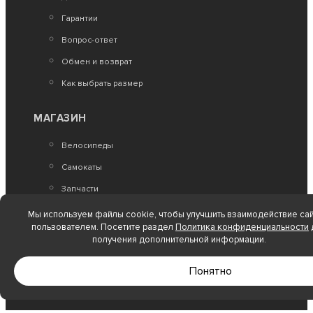
Гарантии
Вопрос-ответ
Нет в наличии
Обмен и возврат
Трюковые самокаты
Самокат трюковой Тech Team Duker 101 black
Как выбрать размер
МАГАЗИН
5 240
Велосипеды
Самокаты
Запчасти
Аксессуары
Мы используем файлы cookie, чтобы улучшить взаимодействие сай
пользователем. Посетите раздел
Политика конфиденциальности
Зимние товары
получения дополнительной информации.
Беговелы
Нет в наличии
Понятно
Трюковые самокаты
Электроскутеры
Самокат трюковой Tech Team Duker 303
black/dark green