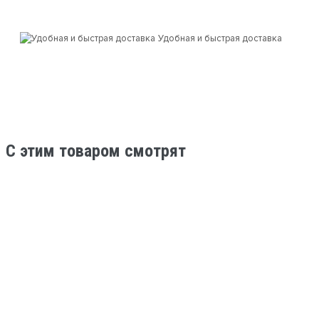
Удобная и быстрая доставка
C этим товаром смотрят
Нет в наличии
Трюковые самокаты
Самокат Tech Team трюковой CADET
black\celadon
7 950