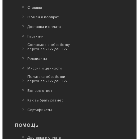
Трюковые самокаты
Самокат трюковой Tech Team Ragtag mini
Отзывы
black/grey
Обмен и возврат
12 500
Доставка и оплата
Гарантии
Согласие на обработку
персональных данных
Реквизиты
Миссия и ценности
Политики обработки
Нет в наличии
персональных данных
Трюковые самокаты
Вопрос-ответ
Самокат трюковой Tech Team Street mama pink
Как выбрать размер
11 990
Сертификаты
ПОМОЩЬ
Доставка и оплата