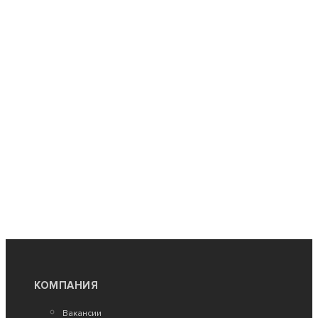
Нет в наличии
Трюковые самокаты
Самокат трюковой Tech Team Provokator 47 black
11 590
КОМПАНИЯ
Нет в наличии
Вакансии