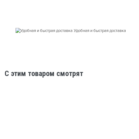
Удобная и быстрая доставка
C этим товаром смотрят
Нет в наличии
Трюковые самокаты
Самокат имитац трюк Тech Team Vespa XL yellow
2022