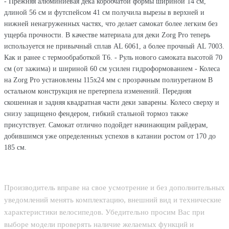
- Прежняя алюминиевая дека коробчатой формы шириной 14 см,
длиной 56 см и футспейсом 41 см получила вырезы в верхней и
нижней ненагруженных частях, что делает самокат более легким без
ущерба прочности. В качестве материала для деки Zorg Pro теперь
используется не привычный сплав AL 6061, а более прочный AL 7003.
Как и ранее с термообработкой Т6. - Руль нового самоката высотой 70
см (от зажима) и шириной 60 см усилен гидроформованием - Колеса
на Zorg Pro установлены 115х24 мм с прозрачным полиуретаном В
остальном конструкция не претерпела изменений. Передняя
скошенная и задняя квадратная части деки заварены. Колесо сверху и
снизу защищено фендером, гибкий стальной тормоз также
присутствует. Самокат отлично подойдет начинающим райдерам,
добившимся уже определенных успехов в катании ростом от 170 до
185 см.
Производитель вправе на свое усмотрение и без дополнительных
уведомлений менять комплектацию, внешний вид и технические
характеристики велосипедов. Убедительно просим Вас при
выборе модели проверять наличие желаемых функций и