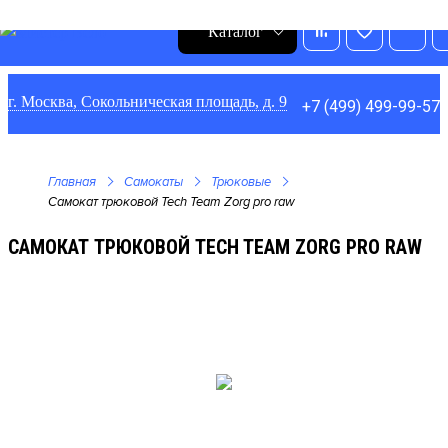
0
1
0
0
Каталог
г. Москва, Сокольническая площадь, д. 9
+7 (499) 499-99-57
Главная
Самокаты
Трюковые
Самокат трюковой Tech Team Zorg pro raw
САМОКАТ ТРЮКОВОЙ TECH TEAM ZORG PRO RAW