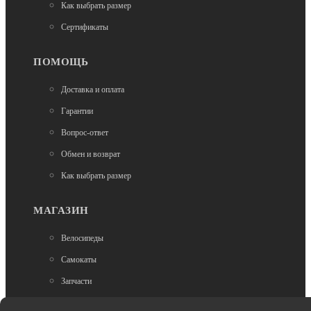
Как выбрать размер
Сертификаты
ПОМОЩЬ
Доставка и оплата
Гарантии
В наличии
Вопрос-ответ
Трюковые самокаты
Самокат трюковой Tech Team Provokator 45
Обмен и возврат
brushed/black
Как выбрать размер
11 790
МАГАЗИН
Велосипеды
Самокаты
Запчасти
Аксессуары
Нет в наличии