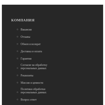
В наличии
Трюковые самокаты
КОМПАНИЯ
Самокат трюковой Tech Team Duker 1.0 neon green
Вакансии
6 500
Отзывы
Обмен и возврат
Доставка и оплата
Гарантии
Согласие на обработку
персональных данных
Реквизиты
В наличии
Миссия и ценности
Трюковые самокаты
Самокат трюковой Provokator 49 V2 (черный / black)
Политики обработки
персональных данных
Вопрос-ответ
12 990