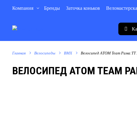
Компания
Бренды
Заточка коньков
Веломастерск
Ка
Главная
Велосипеды
BMX
Велосипед ATOM Team Рама:TT 2
ВЕЛОСИПЕД ATOM TEAM РАМ