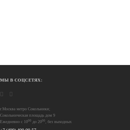
МЫ В СОЦСЕТЯХ:
В наличии
BMX
 ск. рост
Велосипед TechTeam Lynx 20,4" бензин
г.Москва метро Сокольники;
28 900
Сокольническая площадь дом 9
00
00
Ежедневно с 10
до 20
, без выходных