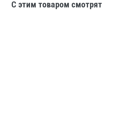
C этим товаром смотрят
Нет в наличии
Нет в налич
BMX
BMX
Велосипед TechTeam UGen 20" черный
Велосипед T
фиолетовый
25 000
30 200