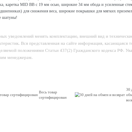
а, каретка MID BB c 19 мм осью, широкие 34 мм обода и усиленные сте
подшипниках) для снижения веса, широкие покрышки для мягких призем
е шатуны!
ьных уведомлений менять комплектацию, внешний вид и технически
теристик. Вся представленная на сайте информация, касающаяся 
еделяемой положениями Статьи 437(2) Гражданского кодекса РФ. У
ашим менеджерам.
30 
Весь товар
обм
сертифицирован
воз