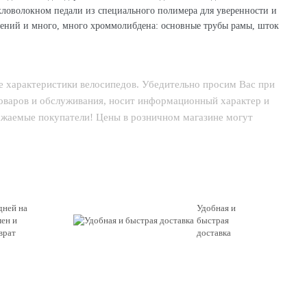
кловолокном педали из специального полимера для уверенности и
лений и много, много хроммолибдена: основные трубы рамы, шток
е характеристики велосипедов. Убедительно просим Вас при
товаров и обслуживания, носит информационный характер и
важаемые покупатели! Цены в розничном магазине могут
дней на
Удобная и
ен и
быстрая
врат
доставка