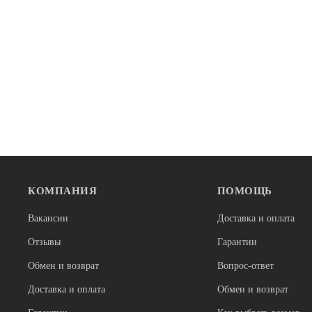
КОМПАНИЯ
ПОМОЩЬ
Нет в наличии
Нет в налич
BMX
BMX
Вакансии
Доставка и оплата
Велосипед TechTeam ROUT 20x20,4" park
Велосипед T
багряный
Отзывы
Гарантии
35 000
26 900
Обмен и возврат
Вопрос-ответ
Доставка и оплата
Обмен и возврат