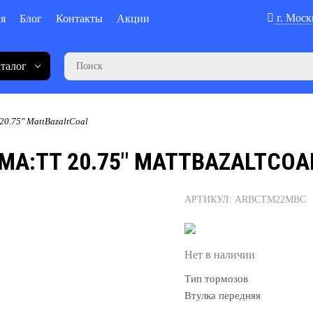
г. Моск
ая
Блог
Контакты
Акции
талог
0.75" MattBazaltCoal
А:TT 20.75" MATTBAZALTCOA
АРТИКУЛ: ARBCTM22MBC
Нет в наличии
Тип тормозов
Втулка передняя