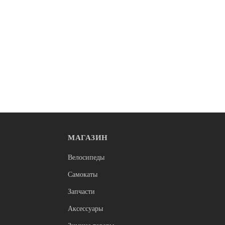
МАГАЗИН
ии
Нет в наличии
BMX
Велосипеды
echTeam Level 20" бензин
Велосипед FORMAT 3214 (20" 1
20.6") 2019-2020, голубой мат.,
Самокаты
RBKM0XH01002
36 800
Запчасти
Аксессуары