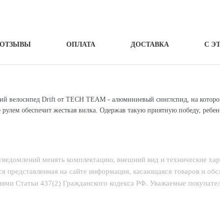
ОТЗЫВЫ
ОПЛАТА
ДОСТАВКА
С Э
кий велосипед Drift от TECH TEAM - алюминиевый синглспид, на которо
рулем обеспечит жесткая вилка. Одержав такую приятную победу, ребено
 уведомлений менять комплектацию, внешний вид и технические ха
ся представленная на сайте информация, касающаяся товаров и об
ями Статьи 437(2) Гражданского кодекса РФ. Уважаемые покупатели