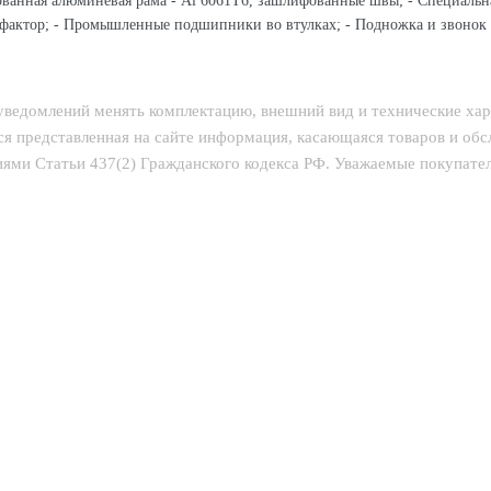
ованная алюминевая рама - Al 6061T6, зашлифованные швы; - Cпециальна
тор; - Промышленные подшипники во втулках; - Подножка и звонок в к
 уведомлений менять комплектацию, внешний вид и технические ха
ся представленная на сайте информация, касающаяся товаров и об
ями Статьи 437(2) Гражданского кодекса РФ. Уважаемые покупатели