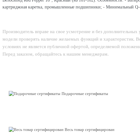
Велосипед Red Pepper 16", Красный (RP161-102). Особенности: - Батир
картриджная каретка, промышленные подшипники; - Минимальный Q-фак
Производитель вправе на свое усмотрение и без дополнительных
модели проверять наличие желаемых функций и характеристик. В
условиях не является публичной офертой, определяемой положени
Перед заказом, обращайтесь к нашим менеджерам.
Подарочные сертификаты
Весь товар сертифицирован