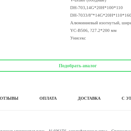
V-Brake (ободные)
DH-703,14G*20H*100*110
DH-7033/8"*14G*20H*110*16
Алюминиевый изогнутый, шири
YC-B506, ?27.2*200 мм
Унисекс
Подобрать аналог
ОТЗЫВЫ
ОПЛАТА
ДОСТАВКА
С Э