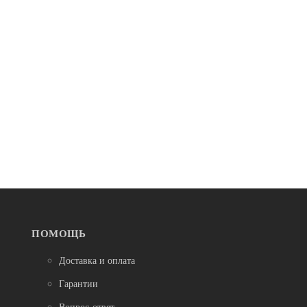
В наличии
Детские велосипеды
Велосипед TechTeam Casper 16" черный
12 500
ПОМОЩЬ
Доставка и оплата
Гарантии
НОВЫЙ