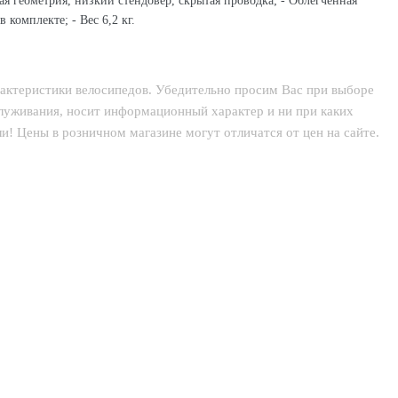
я геометрия, низкий стендовер, скрытая проводка; - Облегченная
омплекте; - Вес 6,2 кг.
рактеристики велосипедов. Убедительно просим Вас при выборе
служивания, носит информационный характер и ни при каких
! Цены в розничном магазине могут отличатся от цен на сайте.