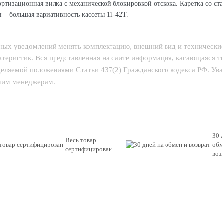
мортизационная вилка с механической блокировкой отскока. Каретка со
 – большая вариативность кассеты 11-42Т.
ьных уведомлений менять комплектацию, внешний вид и технически
теристик. Вся представленная на сайте информация, касающаяся 
еделяемой положениями Статьи 437(2) Гражданского кодекса РФ. У
ашим менеджерам.
30 
Весь товар
обм
сертифицирован
воз