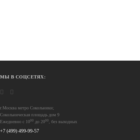
МЫ В СОЦСЕТЯХ:
Нет в наличии
Горные велосипеды
 ск., рост.
Велосипед STINGER 27.5" RELOAD EVO
овый
черный, алюминий, размер 18"
г.Москва метро Сокольники;
69 900
Сокольническая площадь дом 9
00
00
Ежедневно с 10
до 20
, без выходных
+7 (499) 499-99-57