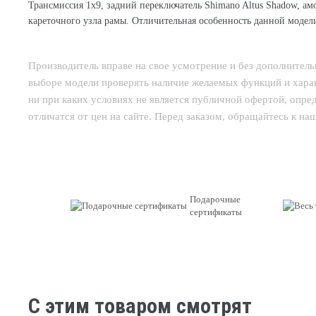
Трансмиссия 1х9, задний переключатель Shimano Altus Shadow, а
кареточного узла рамы. Отличительная особенность данной модели
Производитель вправе на свое усмотрение и без дополнител
выборе модели проверять наличие желаемых функций и харак
ни при каких условиях не является публичной офертой, опр
отличатся от цен на сайте. Перед заказом, обращайтесь к н
Подарочные
сертификаты
C этим товаром смотрят