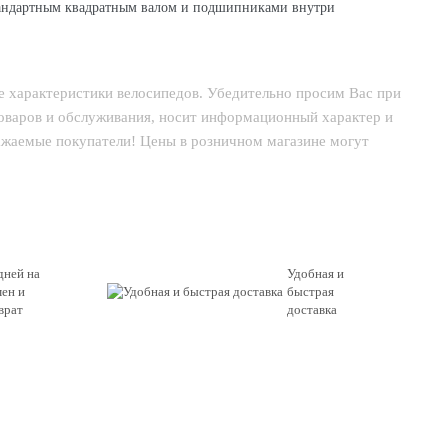
 стандартным квадратным валом и подшипниками внутри
е характеристики велосипедов. Убедительно просим Вас при
товаров и обслуживания, носит информационный характер и
важаемые покупатели! Цены в розничном магазине могут
дней на
Удобная и
ен и
быстрая
врат
доставка