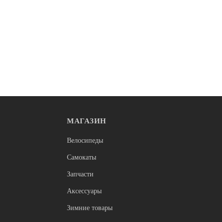
МАГАЗИН
ии
Нет в наличии
педы
Горные велосипеды
Велосипеды
echTeam Sprint 27,5"х17
Велосипед Hagen 1.9 29 (29", 18
XL) Tanwall, темно-серый мат
Самокаты
55 990
Запчасти
Аксессуары
Зимние товары