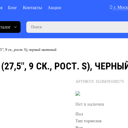
г. Моск
ая
Блог
Контакты
Акции
талог
5", 9 ск., рост. S), черный матовый
(27,5", 9 СК., РОСТ. S), ЧЕР
АРТИКУЛ: H24M391HB27S
Нет в наличии
Пол
Тип тормозов
Руль