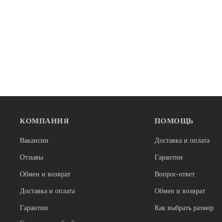
–28%
КОМПАНИЯ
ПОМОЩЬ
Нет в наличии
Нет в налич
Горные велосипеды
Горные велоси
Вакансии
Доставка и оплата
Велосипед Hagen 3.12 27,5 (27,5", 12 ск.,
Велосипед T
рост. M), оружейный серый металлик
желтый
Отзывы
Гарантии
28 250
Обмен и возврат
Вопрос-ответ
97 400
69 900
Доставка и оплата
Обмен и возврат
Гарантии
Как выбрать размер