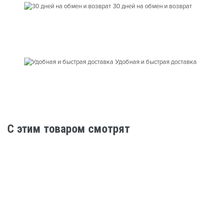
30 дней на обмен и возврат
Удобная и быстрая доставка
C этим товаром смотрят
Нет в наличии
Подростковые велосипеды
Велосипед TechTeam Neon 26"х14 серый (2025)