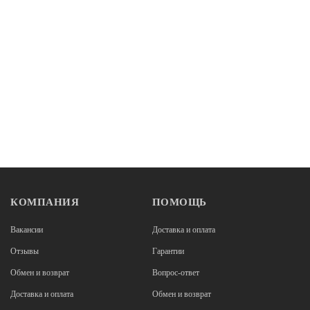
Нет в наличии
Подростковые велосипеды
Велосипед Superior Team 24 Gloss Grey/Red
96 140
КОМПАНИЯ
ПОМОЩЬ
НОВЫЙ
Вакансии
Доставка и оплата
В наличии
Отзывы
Гарантии
Подростковые велосипеды
Обмен и возврат
Вопрос-ответ
Велосипед Welt Moovix PL 20 Shiny Green
Доставка и оплата
Обмен и возврат