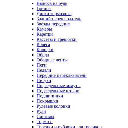
Выноса на руль
Грипсы
Диски тормозные
Задний переключатель
Звёзды передние
Камеры
Каретки
Кассеты и трещотки
Колёса
Колодки
Обода
Ободные ленты
Пеги
Педали
Передние переключатели
Петухи
Подседельные хомуты
Подседельные штыри
Подшипники
Покрышки
Рулевые колонки
Рули
Системы
Тормоза
Тросики и рубашки для тросиков