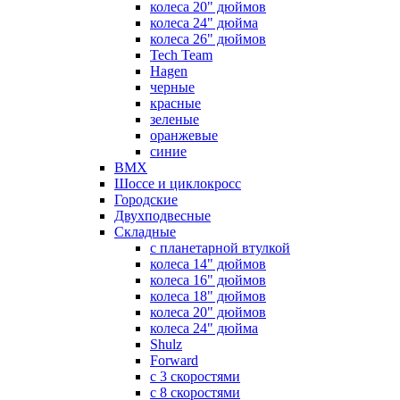
колеса 20" дюймов
колеса 24" дюйма
колеса 26" дюймов
Tech Team
Hagen
черные
красные
зеленые
оранжевые
синие
BMX
Шоссе и циклокросс
Городские
Двухподвесные
Складные
с планетарной втулкой
колеса 14" дюймов
колеса 16" дюймов
колеса 18" дюймов
колеса 20" дюймов
колеса 24" дюйма
Shulz
Forward
с 3 скоростями
с 8 скоростями