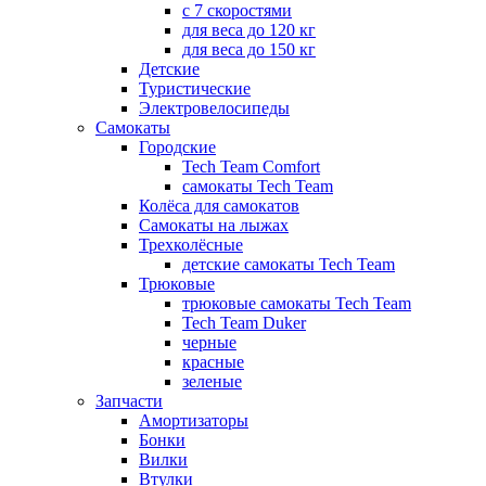
с 7 скоростями
для веса до 120 кг
для веса до 150 кг
Детские
Туристические
Электровелосипеды
Самокаты
Городские
Tech Team Comfort
самокаты Tech Team
Колёса для самокатов
Самокаты на лыжах
Трехколёсные
детские самокаты Tech Team
Трюковые
трюковые самокаты Tech Team
Tech Team Duker
черные
красные
зеленые
Запчасти
Амортизаторы
Бонки
Вилки
Втулки