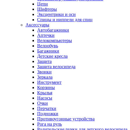
Цепи
Шифтеры
Эксцентрики и оси
Спицы и ниппели для спиц
Аксессуары
Автобагажники
Аптечки
Велокомпьютеры
Велообувь
Багажники
Детские кресла
Защита
Защита велосипеда
Звонки
Зеркала
Инструмент
Корзины
Крылья
Насосы
Очки
Перчатки
Подножки
Противоугонные устройства
Рога на руль
Родительские ручки для детского велосипеда