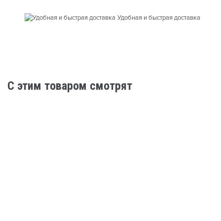
Удобная и быстрая доставка
C этим товаром смотрят
Нет в наличии
Подростковые велосипеды
Велосипед FORMAT 7424 (20" 1 ск. рост. OS)
2022, оливковый матовый, RBK22FM20502
27 700