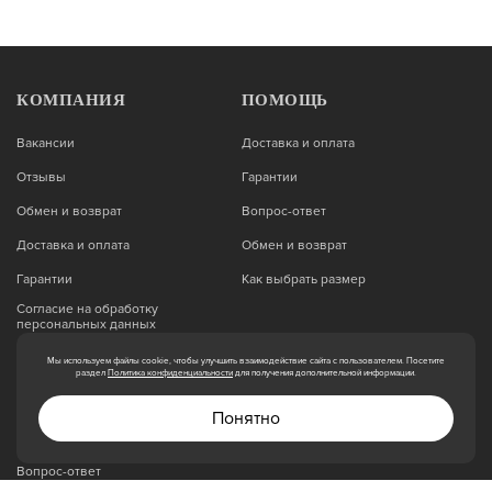
Велосипед TechTeam Elis 26"х14 бирюзовый
28 150
КОМПАНИЯ
ПОМОЩЬ
Вакансии
Доставка и оплата
Отзывы
Гарантии
Обмен и возврат
Вопрос-ответ
В наличии
Доставка и оплата
Обмен и возврат
Подростковые велосипеды
Гарантии
Как выбрать размер
Велосипед Bergamont Bergamonster 20 Girl (2021)
(Fuchsia, 20", 26см, 2021 (281109-180))
Согласие на обработку
персональных данных
35 000
Реквизиты
Мы используем файлы cookie, чтобы улучшить взаимодействие сайта с пользователем. Посетите
раздел
Политика конфиденциальности
для получения дополнительной информации.
Миссия и ценности
Понятно
Политики обработки
персональных данных
Вопрос-ответ