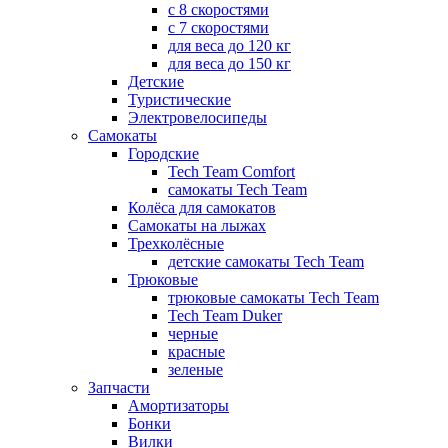
с 8 скоростями
с 7 скоростями
для веса до 120 кг
для веса до 150 кг
Детские
Туристические
Электровелосипеды
Самокаты
Городские
Tech Team Comfort
самокаты Tech Team
Колёса для самокатов
Самокаты на лыжах
Трехколёсные
детские самокаты Tech Team
Трюковые
трюковые самокаты Tech Team
Tech Team Duker
черные
красные
зеленые
Запчасти
Амортизаторы
Бонки
Вилки