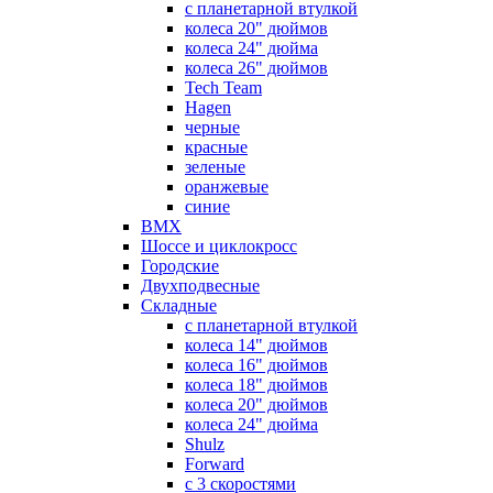
с планетарной втулкой
колеса 20" дюймов
колеса 24" дюйма
колеса 26" дюймов
Tech Team
Hagen
черные
красные
зеленые
оранжевые
синие
BMX
Шоссе и циклокросс
Городские
Двухподвесные
Складные
с планетарной втулкой
колеса 14" дюймов
колеса 16" дюймов
колеса 18" дюймов
колеса 20" дюймов
колеса 24" дюйма
Shulz
Forward
с 3 скоростями