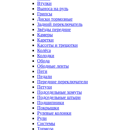
Втулки
Выноса на руль
Грипсы
Диски тормозные
Задний переключатель
Звёзды передние
Камеры
Каретки
Кассеты и трещотки
Колёса
Колодки
Обода
Ободные ленты
Пеги
Педали
Передние переключатели
Петухи
Подседельные хомуты
Подседельные штыри
Подшипники
Покрышки
Рулевые колонки
Рули
Системы
Тормоза