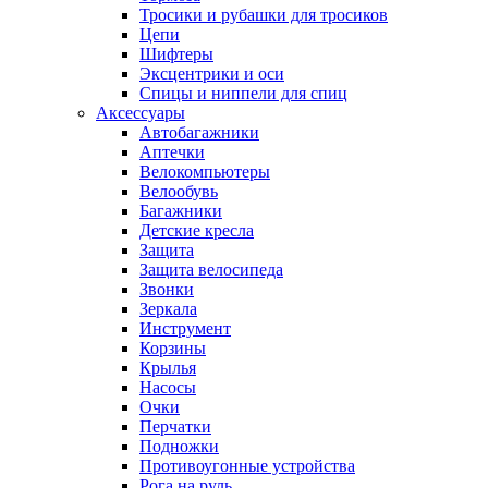
Тросики и рубашки для тросиков
Цепи
Шифтеры
Эксцентрики и оси
Спицы и ниппели для спиц
Аксессуары
Автобагажники
Аптечки
Велокомпьютеры
Велообувь
Багажники
Детские кресла
Защита
Защита велосипеда
Звонки
Зеркала
Инструмент
Корзины
Крылья
Насосы
Очки
Перчатки
Подножки
Противоугонные устройства
Рога на руль