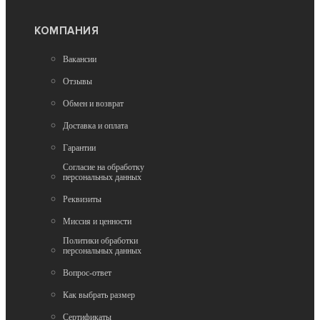
КОМПАНИЯ
Вакансии
Нет в наличии
Туристические велосипеды
Отзывы
Велосипед Hagen GR 10 Air 700C M (2025) khaki
Обмен и возврат
green
Доставка и оплата
119 990
Гарантии
Согласие на обработку
персональных данных
Реквизиты
Миссия и ценности
Политики обработки
персональных данных
Нет в наличии
Туристические велосипеды
Вопрос-ответ
Велосипед Hagen GR9 700C L (2025) dark navy
Как выбрать размер
Сертификаты