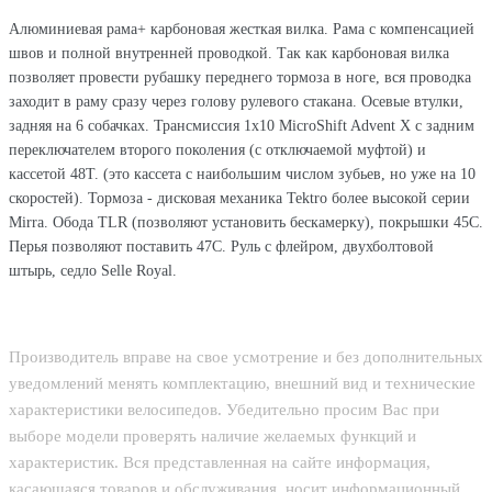
Алюминиевая рама+ карбоновая жесткая вилка. Рама с компенсацией
швов и полной внутренней проводкой. Так как карбоновая вилка
позволяет провести рубашку переднего тормоза в ноге, вся проводка
заходит в раму сразу через голову рулевого стакана. Осевые втулки,
задняя на 6 собачках. Трансмиссия 1х10 MicroShift Advent Х с задним
переключателем второго поколения (с отключаемой муфтой) и
кассетой 48Т. (это кассета с наибольшим числом зубьев, но уже на 10
скоростей). Тормоза - дисковая механика Tektro более высокой серии
Mirra. Обода TLR (позволяют установить бескамерку), покрышки 45С.
Перья позволяют поставить 47С. Руль с флейром, двухболтовой
штырь, седло Selle Royal.
Производитель вправе на свое усмотрение и без дополнительных
уведомлений менять комплектацию, внешний вид и технические
характеристики велосипедов. Убедительно просим Вас при
выборе модели проверять наличие желаемых функций и
характеристик. Вся представленная на сайте информация,
касающаяся товаров и обслуживания, носит информационный