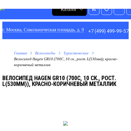
0
1
0
0
Каталог
г. Москва, Сокольническая площадь, д. 9
+7 (499) 499-99-57
Главная
Велосипеды
Туристические
Велосипед Hagen GR10 (700C, 10 ск., рост. L(530мм)), красно-
коричневый металлик
ВЕЛОСИПЕД HAGEN GR10 (700C, 10 СК., РОСТ.
L(530ММ)), КРАСНО-КОРИЧНЕВЫЙ МЕТАЛЛИК