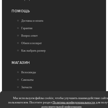
97 490
ПОМОЩЬ
Доставка и оплата
Гарантии
Вопрос-ответ
Обмен и возврат
Нет в наличии
Как выбрать размер
Туристические велосипеды
Велосипед Superior XR 9.7 GR Gloss Grey/Racing
МАГАЗИН
Yellow (L)
Велосипеды
385 200
Самокаты
Запчасти
Аксессуары
Мы используем файлы cookie, чтобы улучшить взаимодействие сайта
пользователем. Посетите раздел
Зимние товары
Политика конфиденциальности
для полу
дополнительной информации.