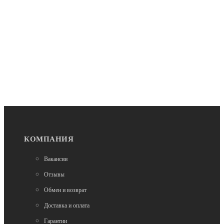
Нет в наличии
Туристические велосипеды
Велосипед Hagen GR 20 700C M (2025) bronze
146 490
КОМПАНИЯ
Нет в наличии
Вакансии
Туристические велосипеды
Велосипед Superior XR 9.7 GR Gloss Grey/Racing
Отзывы
Yellow (XS)
Обмен и возврат
385 200
Доставка и оплата
Гарантии