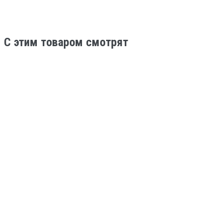
C этим товаром смотрят
Нет в наличии
Туристические велосипеды
Велосипед Hagen Cr-Mo GR11 GRX 700C XL (2025)
red welding
194 490