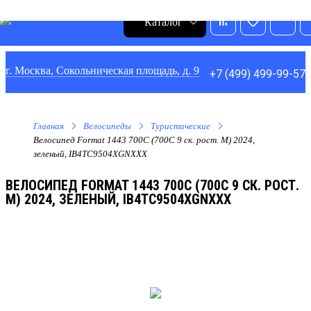
0
1
0
0
Каталог
г. Москва, Сокольническая площадь, д. 9
+7 (499) 499-99-57
Главная
Велосипеды
Туристические
Велосипед Format 1443 700C (700C 9 ск. рост. M) 2024,
зеленый, IB4TC9504XGNXXX
ВЕЛОСИПЕД FORMAT 1443 700C (700C 9 СК. РОСТ.
M) 2024, ЗЕЛЕНЫЙ, IB4TC9504XGNXXX