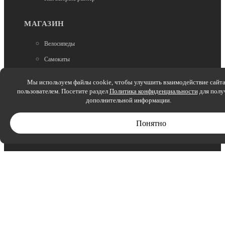
Велосипед Superior XR 6.5 GR Matte Mustard/Black
(M)
МАГАЗИН
205 800
Велосипеды
Самокаты
Запчасти
Мы используем файлы cookie, чтобы улучшить взаимодействие сайта
Аксессуары
пользователем. Посетите раздел
Политика конфиденциальности
для полу
дополнительной информации.
Зимние товары
Беговелы
Понятно
Нет в наличии
Электроскутеры
Туристические велосипеды
Велосипед Superior X-ROAD 6.2 GR Matte
Anthracite/Black (L)
158 400
МЫ В СОЦСЕТЯХ: