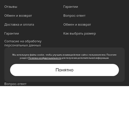
Отзывы
Гарантии
Обмен и возврат
Вопрос-ответ
Доставка и оплата
Обмен и возврат
Гарантии
Как выбрать размер
Согласие на обработку
персональных данных
Нет в наличии
Реквизиты
Женские велосипеды
Мы используем файлы cookie, чтобы улучшить взаимодействие сайта с пользователем. Посетите
раздел
Политика конфиденциальности
для получения дополнительной информации.
Велосипед Bear Bike Marrakesh (700C 3 ск. рост.
Миссия и ценности
450 мм) 2020-2021, оранжевый, 1BKB1C183Z01
Понятно
Политики обработки
персональных данных
26 500
Вопрос-ответ
Как выбрать размер
Сертификаты
МАГАЗИН
Нет в наличии
Велосипеды