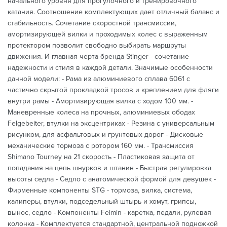
начального уровня для прогулочного и тренировочного
катания. Соотношение комплектующих дает отличный баланс и
стабильность. Сочетание скоростной трансмиссии,
амортизирующей вилки и проходимых колес с выраженным
протектором позволит свободно выбирать маршруты
движения. И главная черта бренда Stinger - сочетание
надежности и стиля в каждой детали. Значимые особенности
данной модели: - Рама из алюминиевого сплава 6061 с
частично скрытой прокладкой тросов и креплением для фляги
внутри рамы - Амортизирующая вилка с ходом 100 мм. -
Маневренные колеса на прочных, алюминиевых ободах
Felgebeiter, втулки на эксцентриках - Резина с универсальным
рисунком, для асфальтовых и грунтовых дорог - Дисковые
механические тормоза с ротором 160 мм. - Трансмиссия
Shimano Tourney на 21 скорость - Пластиковая защита от
попадания на цепь шнурков и штанин - Быстрая регулировка
высоты седла - Седло с анатомической формой для девушек -
Фирменные компоненты STG - тормоза, вилка, система,
калиперы, втулки, подседельный штырь и хомут, грипсы,
вынос, седло - Компоненты Feimin - каретка, педали, рулевая
колонка - Комплектуется стандартной, центральной подножкой