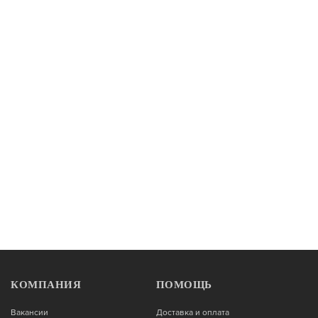
Нет в наличии
Женские велосипеды
Велосипед Hagen Queen 10 27,5" S (2025) chanel
yellow
78 990
Нет в наличии
Женские велосипеды
Велосипед Hagen Q8 27,5 (27,5", 8 ск., рост. S),
голубая волна матовый
КОМПАНИЯ
ПОМОЩЬ
49 900
Вакансии
Доставка и оплата