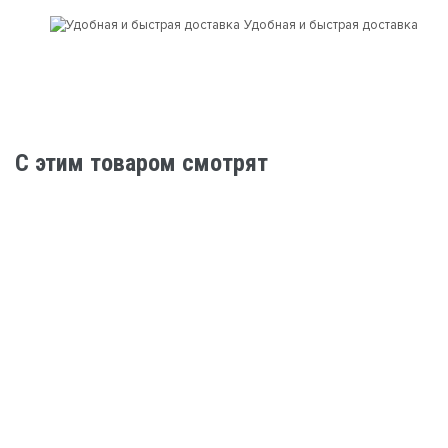
Удобная и быстрая доставка
C этим товаром смотрят
Нет в наличии
Женские велосипеды
Велосипед Superior XC 879 W 29" (S) Gloss Black
Rainbow/Purple
96 800