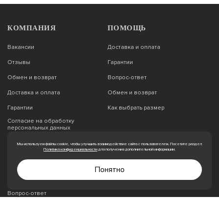
КОМПАНИЯ
ПОМОЩЬ
Вакансии
Доставка и оплата
Отзывы
Гарантии
Обмен и возврат
Вопрос-ответ
Доставка и оплата
Обмен и возврат
Гарантии
Как выбрать размер
Согласие на обработку
персональных данных
Реквизиты
Мы используем файлы cookie, чтобы улучшить взаимодействие сайта с пользователем. Посетите раздел
Политика конфиденциальности
для получения дополнительной информации.
Миссия и ценности
Понятно
Политики обработки
персональных данных
Вопрос-ответ
Как выбрать размер