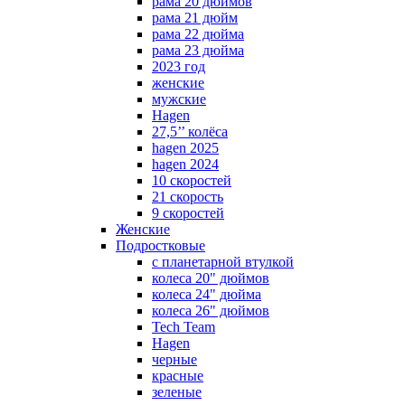
рама 20 дюймов
рама 21 дюйм
рама 22 дюйма
рама 23 дюйма
2023 год
женские
мужские
Hagen
27,5’’ колёса
hagen 2025
hagen 2024
10 скоростей
21 скорость
9 скоростей
Женские
Подростковые
с планетарной втулкой
колеса 20" дюймов
колеса 24" дюйма
колеса 26" дюймов
Tech Team
Hagen
черные
красные
зеленые