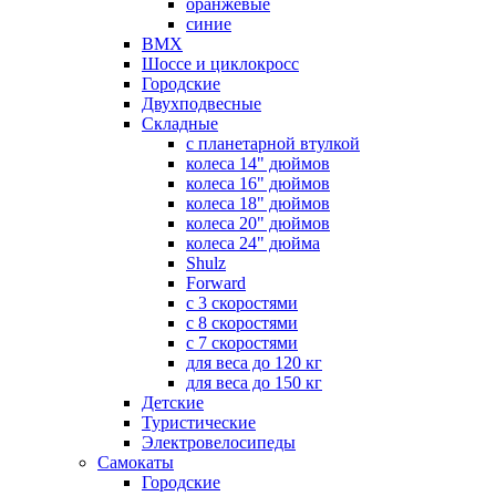
оранжевые
синие
BMX
Шоссе и циклокросс
Городские
Двухподвесные
Складные
с планетарной втулкой
колеса 14" дюймов
колеса 16" дюймов
колеса 18" дюймов
колеса 20" дюймов
колеса 24" дюйма
Shulz
Forward
с 3 скоростями
с 8 скоростями
с 7 скоростями
для веса до 120 кг
для веса до 150 кг
Детские
Туристические
Электровелосипеды
Самокаты
Городские