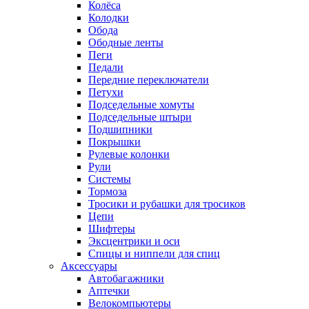
Колёса
Колодки
Обода
Ободные ленты
Пеги
Педали
Передние переключатели
Петухи
Подседельные хомуты
Подседельные штыри
Подшипники
Покрышки
Рулевые колонки
Рули
Системы
Тормоза
Тросики и рубашки для тросиков
Цепи
Шифтеры
Эксцентрики и оси
Спицы и ниппели для спиц
Аксессуары
Автобагажники
Аптечки
Велокомпьютеры