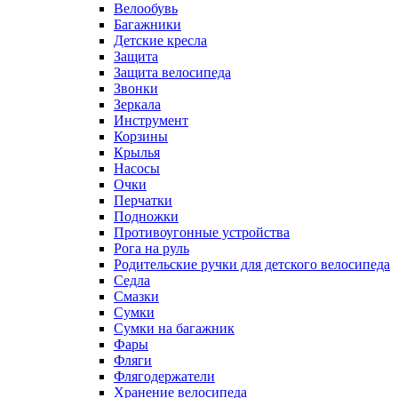
Велообувь
Багажники
Детские кресла
Защита
Защита велосипеда
Звонки
Зеркала
Инструмент
Корзины
Крылья
Насосы
Очки
Перчатки
Подножки
Противоугонные устройства
Рога на руль
Родительские ручки для детского велосипеда
Седла
Смазки
Сумки
Сумки на багажник
Фары
Фляги
Флягодержатели
Хранение велосипеда