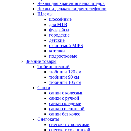
Чехлы для хранения велосипедов
Чехлы и держатели для телефонов
Шлемы
шоссейные
для MTB
фулфейсы
городские
детские
с системой MIPS
котелки
подростковые
Зимние товары
Тюбинг зимний
тюбинги 120 см
тюбинги 90 см
тюбинги 105 см
Санки
санки с колесами
санки с ручкой
санки складные
санки со спинкой
санки без колес
Снегокаты
снегокат с колесами
снегокат со спинкой