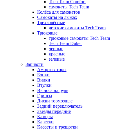
Tech Team Comfort
самокаты Tech Team
Колёса для самокатов
Самокаты на лыжах
Трехколёсные
детские самокаты Tech Team
Трюковые
трюковые самокаты Tech Team
Tech Team Duker
черные
красные
зеленые
Запчасти
Амортизаторы
Бонки
Вилки
Втулки
Выноса на руль
Грипсы
Диски тормозные
Задний переключатель
Звёзды передние
Камеры
Каретки
Кассеты и трещотки