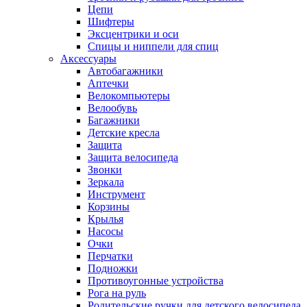
Цепи
Шифтеры
Эксцентрики и оси
Спицы и ниппели для спиц
Аксессуары
Автобагажники
Аптечки
Велокомпьютеры
Велообувь
Багажники
Детские кресла
Защита
Защита велосипеда
Звонки
Зеркала
Инструмент
Корзины
Крылья
Насосы
Очки
Перчатки
Подножки
Противоугонные устройства
Рога на руль
Родительские ручки для детского велосипеда