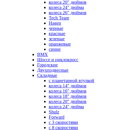
колеса 20" дюймов
колеса 24" дюйма
колеса 26" дюймов
Tech Team
Hagen
черные
красные
зеленые
оранжевые
синие
BMX
Шоссе и циклокросс
Городские
Двухподвесные
Складные
с планетарной втулкой
колеса 14" дюймов
колеса 16" дюймов
колеса 18" дюймов
колеса 20" дюймов
колеса 24" дюйма
Shulz
Forward
с 3 скоростями
с 8 скоростями