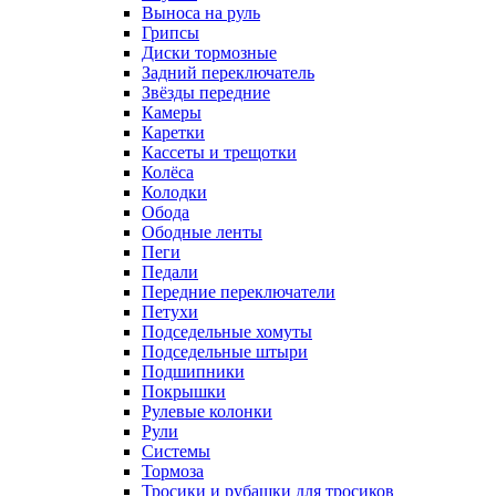
Выноса на руль
Грипсы
Диски тормозные
Задний переключатель
Звёзды передние
Камеры
Каретки
Кассеты и трещотки
Колёса
Колодки
Обода
Ободные ленты
Пеги
Педали
Передние переключатели
Петухи
Подседельные хомуты
Подседельные штыри
Подшипники
Покрышки
Рулевые колонки
Рули
Системы
Тормоза
Тросики и рубашки для тросиков