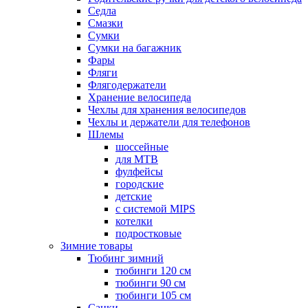
Седла
Смазки
Сумки
Сумки на багажник
Фары
Фляги
Флягодержатели
Хранение велосипеда
Чехлы для хранения велосипедов
Чехлы и держатели для телефонов
Шлемы
шоссейные
для MTB
фулфейсы
городские
детские
с системой MIPS
котелки
подростковые
Зимние товары
Тюбинг зимний
тюбинги 120 см
тюбинги 90 см
тюбинги 105 см
Санки