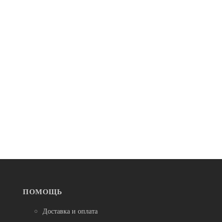
В наличии
Тюбинг зимний
Камера от 80 тюбинга 145/155-12 TR13
1 000
ПОМОЩЬ
Доставка и оплата