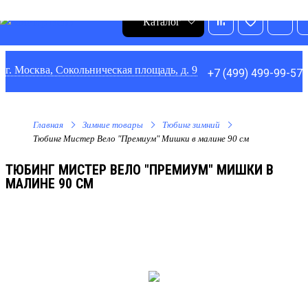
0
1
0
0
Каталог
г. Москва, Сокольническая площадь, д. 9
+7 (499) 499-99-57
Главная
Зимние товары
Тюбинг зимний
Тюбинг Мистер Вело "Премиум" Мишки в малине 90 см
ТЮБИНГ МИСТЕР ВЕЛО "ПРЕМИУМ" МИШКИ В
МАЛИНЕ 90 СМ