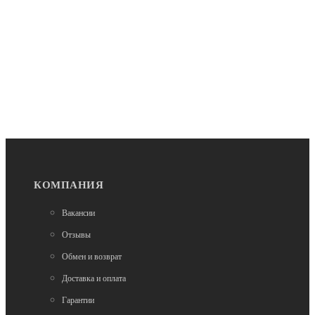
3 500
Нет в наличии
Тюбинг зимний
КОМПАНИЯ
Тюбинг ватрушка Мистер Вело "Премиум" Весна
90 см
Вакансии
2 700
Отзывы
Обмен и возврат
Доставка и оплата
Гарантии