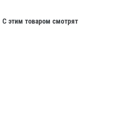
C этим товаром смотрят
В наличии
Тюбинг зимний
Камера от 80 тюбинга 145/155-12 TR13
1 000