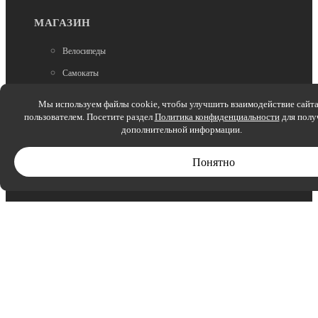
3 000
МАГАЗИН
Велосипеды
Самокаты
Запчасти
Мы используем файлы cookie, чтобы улучшить взаимодействие сайта
пользователем. Посетите раздел
Политика конфиденциальности
для полу
Аксессуары
В наличии
дополнительной информации.
Зимние товары
Тюбинг зимний
Камера от 120 тюбинга (225-235-245-r16)
Понятно
Беговелы
Электроскутеры
1 600
МЫ В СОЦСЕТЯХ:
В наличии