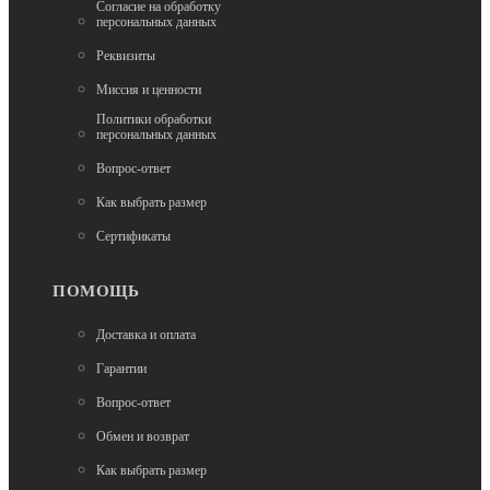
Согласие на обработку
персональных данных
Реквизиты
В наличии
Миссия и ценности
Тюбинг зимний
Политики обработки
Тюбинг Мистер Вело "Премиум" Цветы на
персональных данных
фиолетовом фоне 90 см
Вопрос-ответ
3 000
Как выбрать размер
Сертификаты
ПОМОЩЬ
Доставка и оплата
Гарантии
В наличии
Вопрос-ответ
Тюбинг зимний
Обмен и возврат
Санки-ватрушки Standart , d87 Медведи на зеленом
фоне
Как выбрать размер