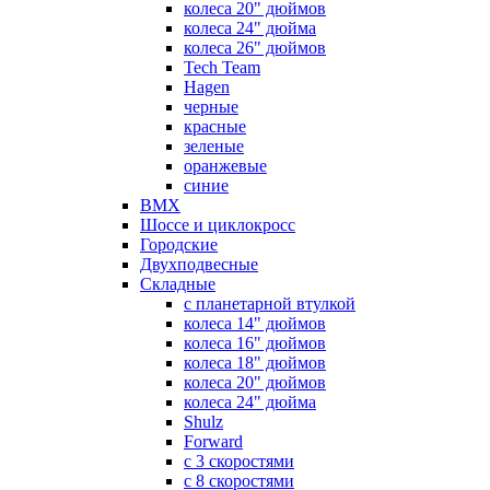
колеса 20" дюймов
колеса 24" дюйма
колеса 26" дюймов
Tech Team
Hagen
черные
красные
зеленые
оранжевые
синие
BMX
Шоссе и циклокросс
Городские
Двухподвесные
Складные
с планетарной втулкой
колеса 14" дюймов
колеса 16" дюймов
колеса 18" дюймов
колеса 20" дюймов
колеса 24" дюйма
Shulz
Forward
с 3 скоростями
с 8 скоростями