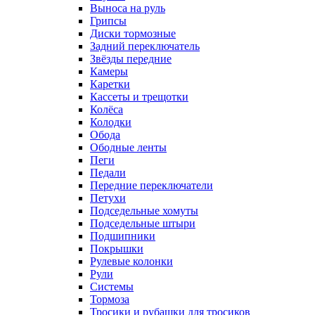
Выноса на руль
Грипсы
Диски тормозные
Задний переключатель
Звёзды передние
Камеры
Каретки
Кассеты и трещотки
Колёса
Колодки
Обода
Ободные ленты
Пеги
Педали
Передние переключатели
Петухи
Подседельные хомуты
Подседельные штыри
Подшипники
Покрышки
Рулевые колонки
Рули
Системы
Тормоза
Тросики и рубашки для тросиков