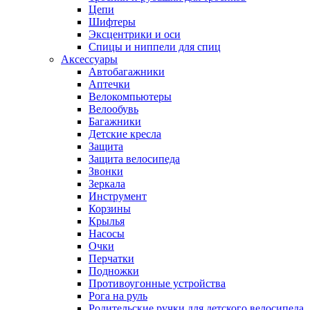
Цепи
Шифтеры
Эксцентрики и оси
Спицы и ниппели для спиц
Аксессуары
Автобагажники
Аптечки
Велокомпьютеры
Велообувь
Багажники
Детские кресла
Защита
Защита велосипеда
Звонки
Зеркала
Инструмент
Корзины
Крылья
Насосы
Очки
Перчатки
Подножки
Противоугонные устройства
Рога на руль
Родительские ручки для детского велосипеда