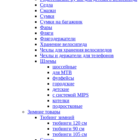
Седла
Смазки
Сумки
Сумки на багажник
Фары
Фляги
Флягодержатели
Хранение велосипеда
Чехлы для хранения велосипедов
Чехлы и держатели для телефонов
Шлемы
шоссейные
для MTB
фулфейсы
городские
детские
с системой MIPS
котелки
подростковые
Зимние товары
Тюбинг зимний
тюбинги 120 см
тюбинги 90 см
тюбинги 105 см
Санки