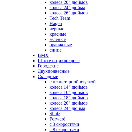
колеса 20" дюймов
колеса 24" дюйма
колеса 26" дюймов
Tech Team
Hagen
черные
красные
зеленые
оранжевые
синие
BMX
Шоссе и циклокросс
Городские
Двухподвесные
Складные
с планетарной втулкой
колеса 14" дюймов
колеса 16" дюймов
колеса 18" дюймов
колеса 20" дюймов
колеса 24" дюйма
Shulz
Forward
с 3 скоростями
с 8 скоростями