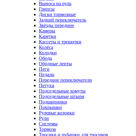
Выноса на руль
Грипсы
Диски тормозные
Задний переключатель
Звёзды передние
Камеры
Каретки
Кассеты и трещотки
Колёса
Колодки
Обода
Ободные ленты
Пеги
Педали
Передние переключатели
Петухи
Подседельные хомуты
Подседельные штыри
Подшипники
Покрышки
Рулевые колонки
Рули
Системы
Тормоза
Тросики и рубашки для тросиков