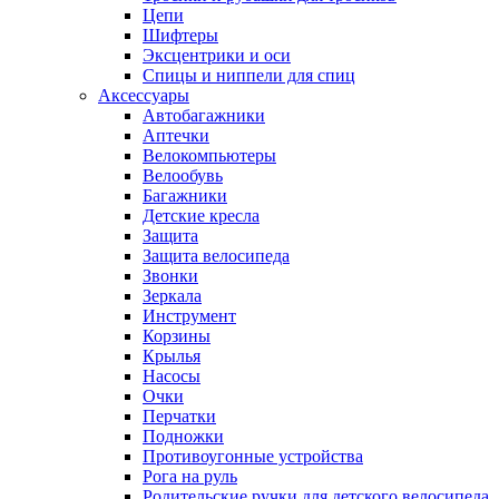
Цепи
Шифтеры
Эксцентрики и оси
Спицы и ниппели для спиц
Аксессуары
Автобагажники
Аптечки
Велокомпьютеры
Велообувь
Багажники
Детские кресла
Защита
Защита велосипеда
Звонки
Зеркала
Инструмент
Корзины
Крылья
Насосы
Очки
Перчатки
Подножки
Противоугонные устройства
Рога на руль
Родительские ручки для детского велосипеда