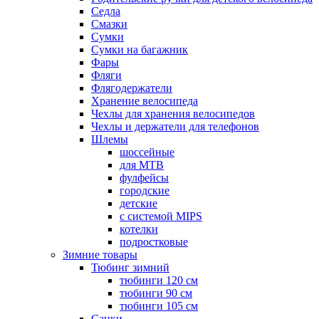
Седла
Смазки
Сумки
Сумки на багажник
Фары
Фляги
Флягодержатели
Хранение велосипеда
Чехлы для хранения велосипедов
Чехлы и держатели для телефонов
Шлемы
шоссейные
для MTB
фулфейсы
городские
детские
с системой MIPS
котелки
подростковые
Зимние товары
Тюбинг зимний
тюбинги 120 см
тюбинги 90 см
тюбинги 105 см
Санки