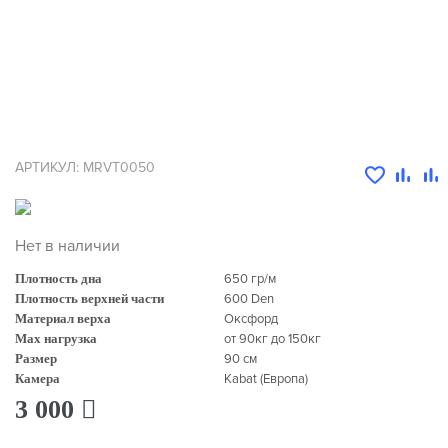
АРТИКУЛ: MRVT0050
Нет в наличии
Плотность дна
650 гр/м
Плотность верхней части
600 Den
Материал верха
Оксфорд
Max нагрузка
от 90кг до 150кг
Размер
90 см
Камера
Kabat (Европа)
3 000