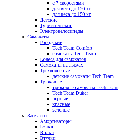
с 7 скоростями
для веса до 120 кг
для веса до 150 кг
Детские
Туристические
Электровелосипеды
Самокаты
Городские
Tech Team Comfort
самокаты Tech Team
Колёса для самокатов
Самокаты на лыжах
Трехколёсные
детские самокаты Tech Team
Трюковые
трюковые самокаты Tech Team
Tech Team Duker
черные
красные
зеленые
Запчасти
Амортизаторы
Бонки
Вилки
Втулки