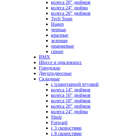
колеса 20" дюймов
колеса 24" дюйма
колеса 26" дюймов
Tech Team
Hagen
черные
красные
зеленые
оранжевые
синие
BMX
Шоссе и циклокросс
Городские
Двухподвесные
Складные
с планетарной втулкой
колеса 14" дюймов
колеса 16" дюймов
колеса 18" дюймов
колеса 20" дюймов
колеса 24" дюйма
Shulz
Forward
с 3 скоростями
с 8 скоростями