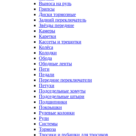
Выноса на руль
Грипсы
Диски тормозные
Задний переключатель
Звёзды передние
Камеры
Каретки
Кассеты и трещотки
Колёса
Колодки
Обода
Ободные ленты
Пеги
Педали
Передние переключатели
Петухи
Подседельные хомуты
Подседельные штыри
Подшипники
Покрышки
Рулевые колонки
Рули
Системы
Тормоза
Тросики и рубашки для тросиков