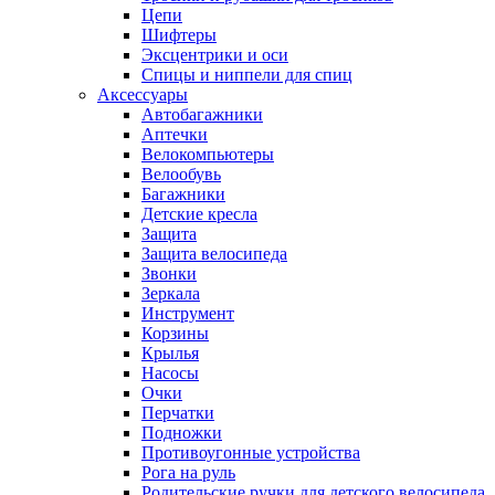
Цепи
Шифтеры
Эксцентрики и оси
Спицы и ниппели для спиц
Аксессуары
Автобагажники
Аптечки
Велокомпьютеры
Велообувь
Багажники
Детские кресла
Защита
Защита велосипеда
Звонки
Зеркала
Инструмент
Корзины
Крылья
Насосы
Очки
Перчатки
Подножки
Противоугонные устройства
Рога на руль
Родительские ручки для детского велосипеда